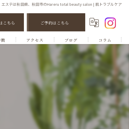
エステは秋田県、秋田市のHareru total beauty salon | 肌トラブルケア
はこちら
ご予約はこちら
特徴
アクセス
ブログ
コラム