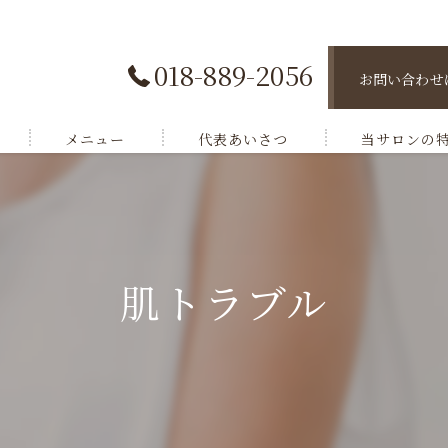
018-889-2056
お問い合わせ
メニュー
代表あいさつ
当サロンの
脱毛
肌トラブル
肌トラブル
小顔ケア
バストケア
ボディケア