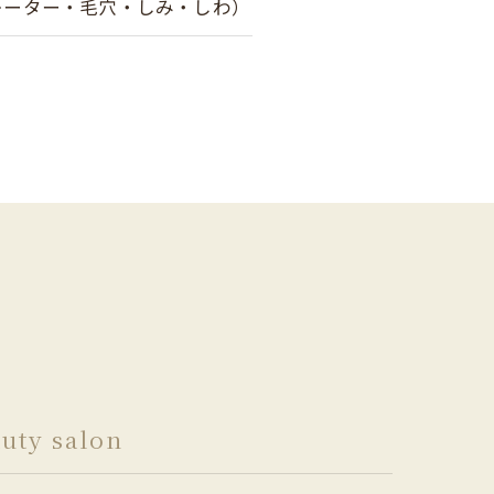
レーター・毛穴・しみ・しわ）
auty salon