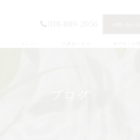
018-889-2056
お問い合わせ
メニュー
代表あいさつ
当サロンの
脱毛
肌トラブル
ブログ
小顔ケア
バストケア
ボディケア