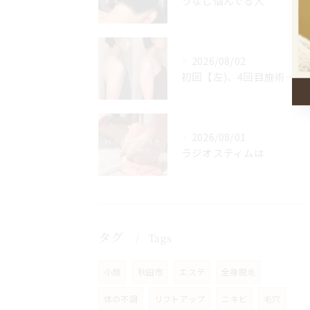
うなじ悩んでる人
2026/08/02
初回【左)、4回目施術後【右】
2026/08/01
ラジオスティムは
タグ
Tags
小顔
秋田市
エステ
全身脱毛
体の不調
リフトアップ
ニキビ
毛穴