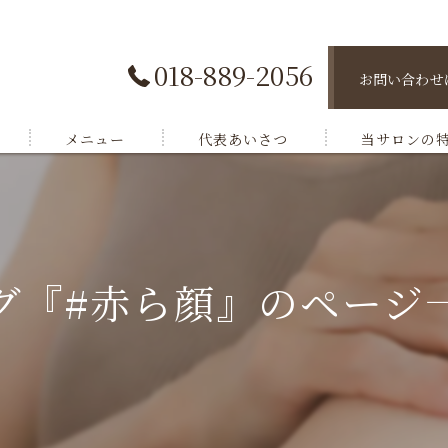
018-889-2056
お問い合わせ
メニュー
代表あいさつ
当サロンの
脱毛
肌トラブル
グ『#赤ら顔』のページ
小顔ケア
バストケア
ボディケア