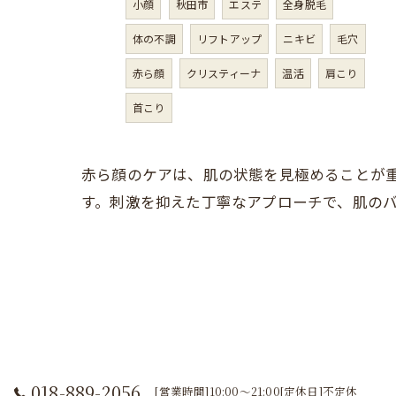
小顔
秋田市
エステ
全身脱毛
体の不調
リフトアップ
ニキビ
毛穴
赤ら顔
クリスティーナ
温活
肩こり
首こり
赤ら顔のケアは、肌の状態を見極めることが
す。刺激を抑えた丁寧なアプローチで、肌の
018-889-2056
[営業時間]10:00～21:00[定休日]不定休