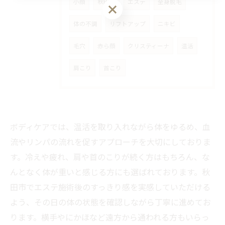
小顔
秋田市
エステ
全身脱毛
体の不調
リフトアップ
ニキビ
毛穴
赤ら顔
クリスティーナ
温活
肩こり
首こり
ボディケアでは、温活を取り入れながら体をゆるめ、血
流やリンパの流れを促すアプローチを大切にしておりま
す。冷えや疲れ、肩や首のこりが続く方はもちろん、な
んとなく体が重いと感じる方にも選ばれております。秋
田市でエステ施術後のすっきり感を実感していただける
よう、その日の体の状態を確認しながら丁寧に進めてお
ります。横手やにかほなど遠方から通われる方もいらっ