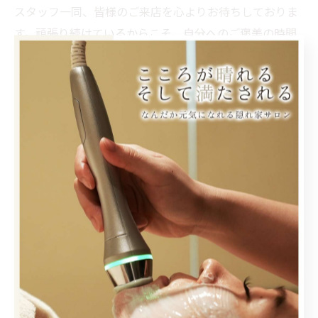
スタッフ一同、皆様のご来店を心よりお待ちしておりま
す。頑張り続けているからこそ、自分へのご褒美の時間
をHareruで過ごしませんか💆‍♀️？
#秋田エステ
#秋田リラクゼーション
#秋田フェイシャル
#秋田脱毛
#秋田ボディケア
< 前のページ
一覧に戻る
次のページ >