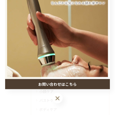
< 前のページ
一覧に戻る
次のページ >
カテゴリー
Categories
全てのカテゴリー
脱毛
肌トラブル
お問い合わせはこちら
小顔ケア
バストケア
ボディケア