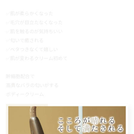
✅肌が柔らかくなった
✅毛穴が目立たなくなった
✅肌を触るのが気持ちいい
✅匂いで癒される
✅ベタつきなくて嬉しい
✅肌が変わるクリーム初めて
幹細胞配合で
高貴なバラの匂いがする
ボディークリーム
肌土台が整うので
脱毛効果が高まるんです🌹