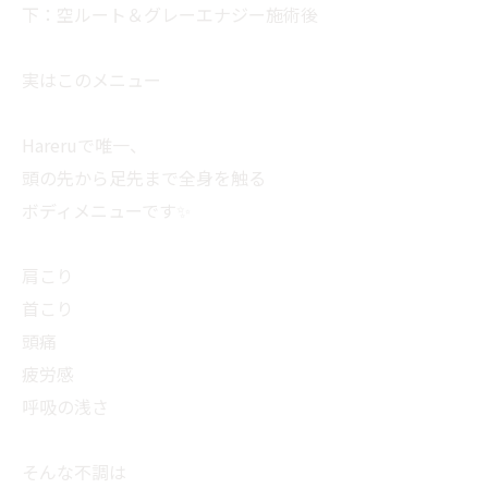
下：空ルート＆グレーエナジー施術後
実はこのメニュー
Hareruで唯一、
頭の先から足先まで全身を触る
ボディメニューです✨
肩こり
首こり
頭痛
疲労感
呼吸の浅さ
そんな不調は