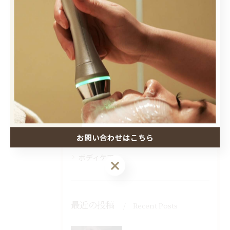
カテゴリー
Categories
全てのカテゴリー
脱毛
肌トラブル
小顔ケア
お問い合わせはこちら
バストケア
ボディケア
最近の投稿
Recent Posts