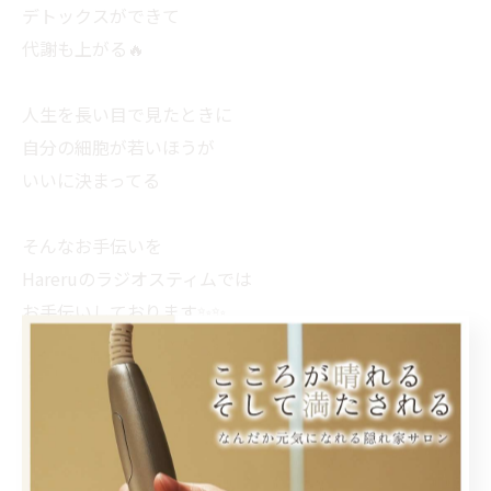
デトックスができて
代謝も上がる🔥
人生を長い目で見たときに
自分の細胞が若いほうが
いいに決まってる
そんなお手伝いを
Hareruのラジオスティムでは
お手伝いしております✨✨
< 前のページ
一覧に戻る
次のページ >