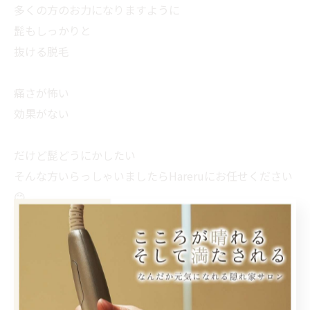
多くの方のお力になりますように
髭もしっかりと
抜ける脱毛
痛さが怖い
効果がない
だけど髭どうにかしたい
そんな方いらっしゃいましたらHareruにお任せください
😊
< 前のページ
一覧に戻る
次のページ >