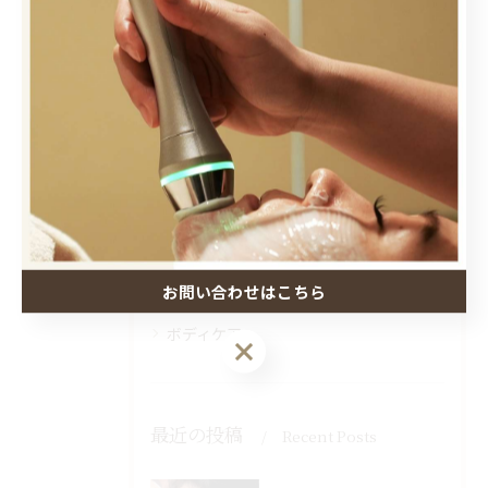
カテゴリー
Categories
全てのカテゴリー
脱毛
肌トラブル
小顔ケア
お問い合わせはこちら
バストケア
ボディケア
最近の投稿
Recent Posts