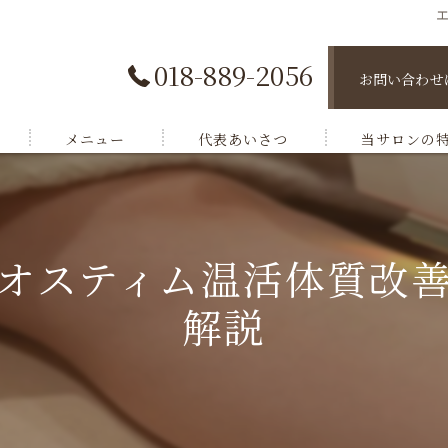
018-889-2056
お問い合わせ
メニュー
代表あいさつ
当サロンの
脱毛
肌トラブル
オスティム温活体質改
小顔ケア
解説
バストケア
ボディケア