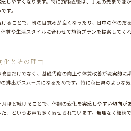
実感しやすくなります。特に施術直後は、手足の先までぽ
体調に合わせたエステペースで温活効果を高める方法
いです。
エステ初心者が安心できる温活継続のポイント紹介
続けることで、朝の目覚めが良くなったり、日中の体のだ
痩身効果を実感するためのラジオスティム活用法
、体質や生活スタイルに合わせて施術プランを提案してく
エステで痩身効果を高めるラジオスティムの使い方
ラジオスティム温活と痩身ケアを両立させる方法
体質改善を目指すエステで得られる痩身実感の理由
変化とその理由
ラジオスティム施術で代謝アップと脂肪燃焼サポート
の改善だけでなく、基礎代謝の向上や体質改善が現実的に
エステ痩身を成功に導くラジオスティム温活の流れ
お問い合わせはこちら
物の排出がスムーズになるためです。特に秋田県のような
秋田県ライフに溶け込む現実的な温活とエステ選び
秋田県で選ぶエステ温活が生活に根付く理由
3ヶ月ほど続けることで、体調の変化を実感しやすい傾向が
ライフスタイルに合う現実的なエステ温活の選択法
った」というお声も多く寄せられています。無理なく継続
秋田県民が評価するエステ温活の効果と実感
エステ温活を日常に取り入れるためのポイント