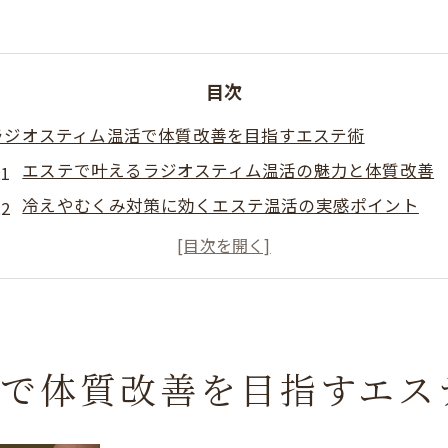
目次
ラジオスティム温活で体質改善を目指すエステ術
エステで叶えるラジオスティム温活の魅力と体質改善
冷えやむくみ対策に効くエステ温活の実感ポイント
温活エステの継続で得られる体調変化とその理由
エステ選びで重視したい温活サポート体制とは
ラジオスティムエステが体内部へ与える温熱効果
エステによる温活が秋田県女性の冷え悩みに応える理由
活で体質改善を目指すエス
秋田県女性の冷え性に適したエステ温活の方法
エステ施術で巡りを整え冷えを根本からケアする仕組