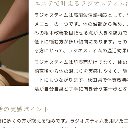
体質に合わせた温活エステで冷え改善を実感するコツ
エステで叶えるラジオスティム
エステ経験者が語る冷え対策と温活の現実的効果
ラジオスティムは高周波温熱機器として、
秋田県の生活環境に合うエステ温活の取り入れ方
メニューの一つです。体の深部から温め、
キャビテーションとの違いを知るラジオスティム体験談
みの根本改善を目指せる点が大きな魅力で
エステで比較するラジオスティムとキャビテーション
低下に悩む方が多い傾向にあります。その
る方にとって、ラジオスティムの温活効果
ラジオスティム体験が示す温活と痩身効果の違いを解
キャビテーションよりラジオスティムが向く悩みとは
ラジオスティムは肌表面だけでなく、体の
エステで体感するラジオスティムの即効性と継続性
術直後から体の温まりを実感しやすく、継
ートにもつながります。秋田県で体質改善
ラジオ波とキャビテーションの選び方と体質の関係性
活が自分自身と丁寧に向き合う第一歩とな
無理なく続ける温活エステのペースとポイント
エステ温活は何回通えば効果を実感できるのか
活の実感ポイント
ラジオスティム施術の理想的な頻度と続け方のコツ
特に多くの方が抱える悩みです。ラジオスティムを用いた
無理なく続けられるエステ温活のスケジュール設計