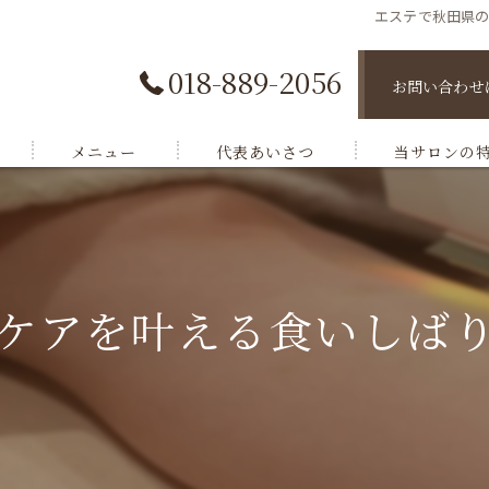
エステで秋田県
018-889-2056
お問い合わせ
メニュー
代表あいさつ
当サロンの
脱毛
肌トラブル
ケアを叶える食いしば
小顔ケア
バストケア
ボディケア