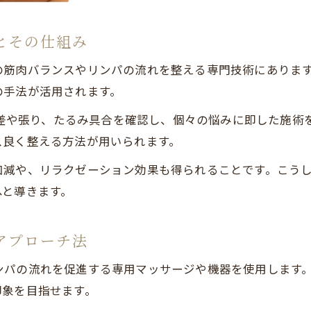
エステで学ぶ自宅でもできるフェイスケア術
小顔ケアを手軽に始めるためのエステの魅力
とその仕組み
フェイスラインすっきりへの近道とは何か
の筋肉バランスやリンパの流れを整える専門技術にありま
エステで叶えるフェイスラインすっきりの秘密
の手法が活用されます。
小顔矯正とエステの違いから効果的な選択法
左右差や張り、たるみ具合を確認し、個々の悩みに即した施
むくみやたるみを防ぐエステのプロ技に注目
ス良く整える方法が用いられます。
エステ施術で得られる輪郭美のポイントを解説
加減や、リラクゼーション効果も得られることです。こう
エステ利用者が実感するフェイスライン変化
お問い合わせはこちら
へと導きます。
むくみやたるみを抑える具体的エステの提案
エステでむくみを抑えるための効果的な技術
アプローチ法
たるみ改善にエステが選ばれる理由と実感効果
ンパの流れを促進する専用マッサージや機器を使用します
小顔ケアに役立つエステ施術の流れとコツ
印象を目指せます。
むくみ・たるみ対策のためのエステの選び方