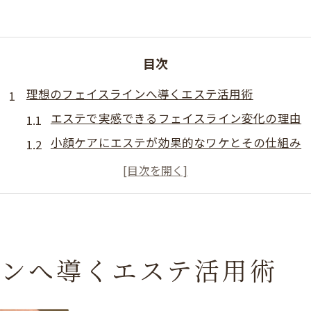
目次
理想のフェイスラインへ導くエステ活用術
エステで実感できるフェイスライン変化の理由
小顔ケアにエステが効果的なワケとその仕組み
顔のむくみ解消に役立つエステのアプローチ法
エステで叶う食いしばり緩和と美しい輪郭作り
小顔矯正とエステの違いを知るべきポイント
秋田県で叶える小顔ケアの実際と効果
インへ導くエステ活用術
エステを活用した秋田県での小顔ケア体験例
小顔ケアの効果を高めるエステ施術の流れ