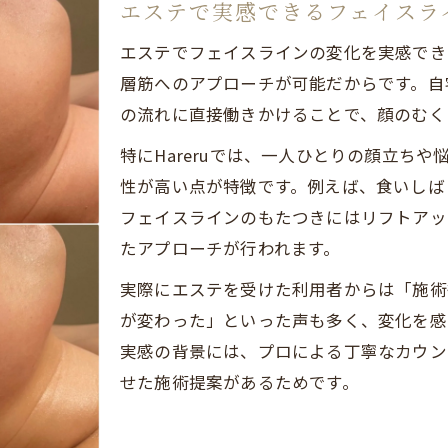
食いしばり対策にエステが注目される理由
エステで実感できるフェイスラ
秋田のエステで選ばれるフェイスライン改善法
エステでフェイスラインの変化を実感でき
エステで感じる小顔矯正のビフォーアフター
層筋へのアプローチが可能だからです。自
食いしばり由来の顔の悩み徹底対策に注目
の流れに直接働きかけることで、顔のむく
エステでできる食いしばり対策の具体的方法
特にHareruでは、一人ひとりの顔立ち
エステによるフェイスラインの緩和アプローチ
性が高い点が特徴です。例えば、食いしば
食いしばりが原因の顔の張りにエステが有効
フェイスラインのもたつきにはリフトアッ
小顔効果とエステの食いしばり緩和の関係性
たアプローチが行われます。
食いしばり改善をサポートするエステ施術
実際にエステを受けた利用者からは「施術
セルフケアとエステ比較で選ぶ美顔法
が変わった」といった声も多く、変化を感
実感の背景には、プロによる丁寧なカウン
エステとセルフケアの効果的な併用方法を解説
せた施術提案があるためです。
フェイスライン改善に最適なエステの活用例
セルフケアとエステ、小顔効果の違いと選び方