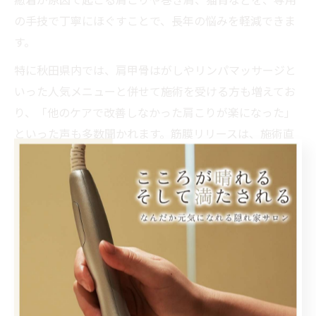
の手技で丁寧にほぐすことで、長年の悩みを軽減できま
す。
特に秋田県内では、肩甲骨はがしやリンパマッサージと
いった人気メニューと併せて施術を受ける方も増えてお
り、「他のケアで改善しなかった肩こりが楽になった」
といった声も多数聞かれます。筋膜リリースは、施術直
後だけでなく、継続的な効果が期待できる点も大きなメ
リットです。
肩こりがひどくてどこに行けばいいか迷っている方や、
マッサージが合わなかった方にもおすすめできる施術で
す。ただし、筋膜リリースは一度で完璧に解消されるも
のではないため、複数回にわたるケアと日常生活での意
識改善が大切です。