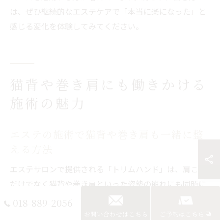
は、ぜひ継続的なエステケアで「本当に楽になった」と
感じる変化を体験してみてください。
猫背や巻き肩にも働きかける
施術の魅力
エステの施術で猫背や巻き肩も一緒に整
える方法
エステサロンで提供される「トリムハンド」は、肩こり
だけでなく猫背や巻き肩といった姿勢の崩れにも同時に
アプローチできる先進的な施術です。筋肉と筋膜の癒着
018-889-2056
を背中から丁寧にほぐすことで、自然と肩が開き胸が広
お問い合わせはこちら
ご予約はこちら