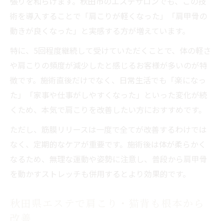
張りを和らげます。秋田市のエステサロンでも、この技
由
術を導入することで「肩こりが軽くなった」「肩甲骨の
動きが良くなった」と実感する方が増えています。
エステ施術が肩甲骨や姿勢へ与えるアプロ
ーチ
特に、5回程度継続して受けていただくことで、体の軽さ
巻き肩や猫背もケアできるエステの技術力
や肩こりの頻度が減少したと感じるお客様が多いのが特
秋田県で本気の肩こり改善を目指すなら
徴です。施術直後だけでなく、日常生活でも「楽になっ
た」「家事や仕事がしやすくなった」といった変化が続
秋田県のエステで本気の肩こりケアを始め
くため、本気で肩こりを改善したい方におすすめです。
る理由
エステで理想の肩こり改善を実現するポイ
ただし、筋膜リリースは一度で全てが改善するわけでは
ント
なく、定期的なケアが重要です。施術後は体が柔らかく
なるため、無理な運動や姿勢に注意し、普段から肩甲骨
秋田県エリアで選ばれる肩こりエステの特
を動かすストレッチも併用するとより効果的です。
徴
肩こり改善にエステを選ぶメリットと効果
秋田県エステで肩こり・猫背も根本から
本気で変わりたい人にエステが支持される
改善