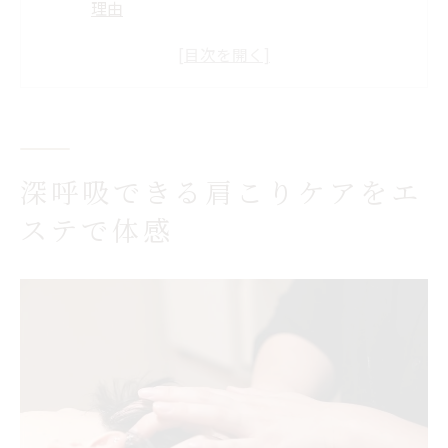
理由
筋膜癒着を除去し肩こりが楽になる施術体
験
秋田県エステで肩こり・猫背も根本から改
善
エステ施術中から感じる体の軽さと変化
深呼吸できる肩こりケアをエ
肩こりケアはエステで気分まで明るくなる
ステで体感
筋膜ほぐしが導く心身の軽さと癒し
秋田県エステで筋膜ほぐしの効果を最大化
エステ施術が心身の軽さと癒しをもたらす
理由
肩こり改善に筋膜リリースエステが選ばれ
る訳
筋肉と筋膜の癒着解消で心も体も楽になる