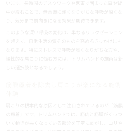
います。長時間のデスクワークや家事で固まった肩や背
くなる
中が緩むことで、無意識に浅くなりがちな呼吸が深くな
秋田県エステで感じる体と気持ちの変化と
り、気分まで前向きになる効果が期待できます。
は
このような深い呼吸の変化は、単なるリラクゼーション
定期的なエステで肩こり改善を実感する理
を超えて、日常生活の質そのものを高めるきっかけにも
由
なります。特にストレスで呼吸が浅くなりがちな方や、
肩こりケアを続けるほど心も穏やかになる
慢性的な肩こりに悩む方には、トリムハンドの施術は新
体験
しい選択肢となるでしょう。
エステの回数を重ねて感じる楽さと安心感
猫背や巻き肩にも働きかける施術の魅力
筋膜癒着を除去し肩こりが楽になる施術
体験
エステの施術で猫背や巻き肩も一緒に整え
る方法
肩こりの根本的な原因として注目されているのが「筋膜
秋田県エステで姿勢改善と肩こり解消を実
の癒着」です。トリムハンドでは、筋肉と筋膜がくっつ
現
いて動きが悪くなっている部分を丁寧に剥がし、コリや
猫背・巻き肩ケアが肩こり緩和に役立つ理