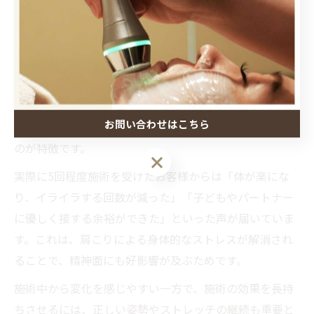
筋肉と筋膜の癒着解消で心も体も楽にな
る体験
筋肉と筋膜の癒着を解消することで、体だけでなく心ま
で軽くなる体験が多くの方から寄せられています。トリ
ムハンド施術では、背中から肩にかけての癒着をしっか
お問い合わせはこちら
り取り除き、呼吸のしやすさや体の柔軟性を実感できる
のが特徴です。
実際に5回程度施術を受けたお客様からは「体が楽にな
り、イライラする回数が減った」「子どもやパートナー
に優しく接する余裕ができた」といった声が届いていま
す。これは、肩こりによる身体的なストレスが解消され
ることで、精神面にも好影響が及ぶためです。
施術中から変化を感じやすい一方で、施術の効果を長持
ちさせるには、正しい姿勢やストレッチの継続も重要と