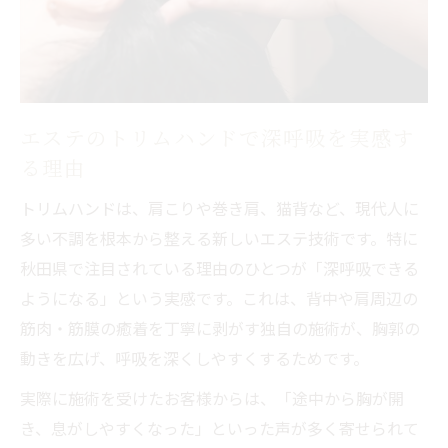
体験
エステでリラクゼーションと肩こりケア両
立
悩み解消ならトリムハンド技術を試して
エステのトリムハンドで深呼吸を実感す
トリムハンド施術でエステの肩こり悩みを
る理由
解決
トリムハンドは、肩こりや巻き肩、猫背など、現代人に
肩こり・巻き肩もトリムハンドで根本から
多い不調を根本から整える新しいエステ技術です。特に
改善
秋田県で注目されている理由のひとつが「深呼吸できる
エステの新技術で体の変化を実感する瞬間
ようになる」という実感です。これは、背中や肩周辺の
施術途中から呼吸が深くなるエステ体験談
筋肉・筋膜の癒着を丁寧に剥がす独自の施術が、胸郭の
秋田県エステのトリムハンドで心身が軽く
動きを広げ、呼吸を深くしやすくするためです。
なる
実際に施術を受けたお客様からは、「途中から胸が開
継続ケアで肩も心も楽になるエステ体験
き、息がしやすくなった」といった声が多く寄せられて
エステの継続ケアで肩こりと心が同時に軽