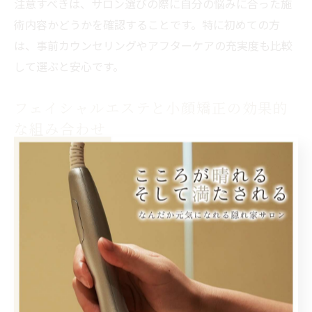
注意すべきは、サロン選びの際に自分の悩みに合った施
術内容かどうかを確認することです。特に初めての方
は、事前カウンセリングやアフターケアの充実度も比較
して選ぶと安心です。
フェイシャルエステと小顔矯正の効果的
な組み合わせ
小顔を目指す際には、フェイシャルエステと小顔矯正の
組み合わせが効果的です。Hareruでは、リンパの流れを
促すマッサージや最新機器によるリフトアップ施術を行
いながら、骨格や筋肉バランスにもアプローチします。
これにより、むくみやたるみを同時にケアできるのが魅
力です。
例えば、フェイシャルエステで肌の血行や新陳代謝を高
めた後、小顔矯正でフェイスラインの歪みやエラはりを