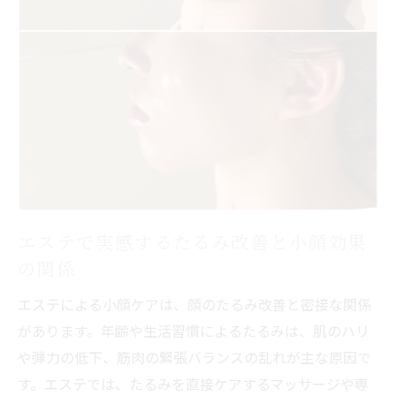
解説
フェイシャルエステと小顔矯正の効果的な
組み合わせ
小顔エステの効果と持続期間を正しく理解
しよう
エステ選びで重視したい口コミ評価と施術
内容
オーダーメイドエステによるリフトアップの新
提案
エステで実感するたるみ改善と小顔効果
リフトアップに特化したオーダーメイドエ
の関係
ステの魅力
エステによる小顔ケアは、顔のたるみ改善と密接な関係
エステの細やかな施術が叶える自然な引き
があります。年齢や生活習慣によるたるみは、肌のハリ
上げ効果
や弾力の低下、筋肉の緊張バランスの乱れが主な原因で
たるみ・エラはりに合わせた機械と手技の
す。エステでは、たるみを直接ケアするマッサージや専