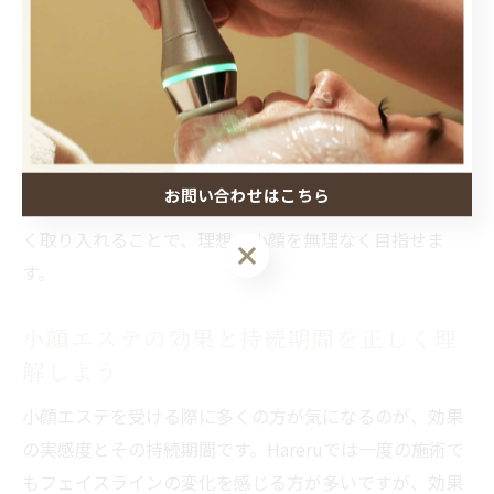
整えることで、より持続的な効果が期待できます。秋田
市内でも「小顔矯正 秋田」「フェイシャルエステ」とい
った複合的なサービスを求める方が増えています。
ただし、施術を重ねすぎると肌や筋肉への負担がかかる
恐れもあるため、専門家と相談しながら適切な頻度で行
お問い合わせはこちら
うことが重要です。自宅ケアとエステ施術をバランスよ
く取り入れることで、理想の小顔を無理なく目指せま
す。
小顔エステの効果と持続期間を正しく理
解しよう
小顔エステを受ける際に多くの方が気になるのが、効果
の実感度とその持続期間です。Hareruでは一度の施術で
もフェイスラインの変化を感じる方が多いですが、効果