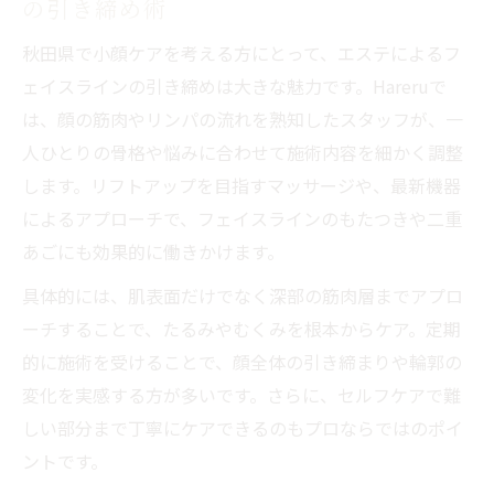
の引き締め術
ラン
秋田県のエステが大切にするカウンセリン
秋田県で小顔ケアを考える方にとって、エステによるフ
グのポイント
ェイスラインの引き締めは大きな魅力です。Hareruで
エステのマッサージでフェイスラインの変化を
は、顔の筋肉やリンパの流れを熟知したスタッフが、一
実感
人ひとりの骨格や悩みに合わせて施術内容を細かく調整
します。リフトアップを目指すマッサージや、最新機器
エステマッサージがもたらすフェイスライ
によるアプローチで、フェイスラインのもたつきや二重
ンの引き締め効果
あごにも効果的に働きかけます。
むくみ改善と血流促進が小顔に導く理由を
解説
具体的には、肌表面だけでなく深部の筋肉層までアプロ
ーチすることで、たるみやむくみを根本からケア。定期
食いしばりやエラはり対策に有効なエステ
的に施術を受けることで、顔全体の引き締まりや輪郭の
施術とは
変化を実感する方が多いです。さらに、セルフケアで難
実際に体験した方のフェイスライン変化を
しい部分まで丁寧にケアできるのもプロならではのポイ
紹介
ントです。
痛みやリスクの少ないエステマッサージの