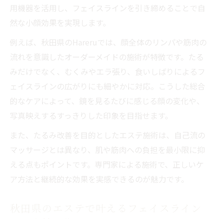
調整法
用機器を活用し、フェイスラインを引き締めることで自
小顔ケアとリフトアップの両立ができるエ
然な小顔効果を実現します。
ステの実力
例えば、秋田県のHareruでは、顔全体のリンパや筋肉の
悩みに寄り添うエステで叶える理想のフェ
流れを意識したオーダーメイドの施術が特徴です。たる
イスライン
みだけでなく、むくみやエラ張り、食いしばりによるフ
自分に合う小顔ケアを探すなら経験豊富なエス
ェイスラインの広がりにも細やかに対応。こうした総合
テが最適
的なケアによって、鏡を見るたびに感じる顔の変化や、
経験豊富なエステが提案するオーダーメイ
写真映えするすっきりした印象を目指せます。
ド小顔ケア
また、たるみ改善を目的としたエステ施術は、自己流の
施術頻度や通う回数の目安とエステ効果の
マッサージとは異なり、肌や筋肉への負担を最小限に抑
関係性
える点もポイントです。専門家による施術で、正しいケ
小顔エステで得られる変化と失敗しない選
ア方法と継続的な効果を実感できるのが魅力です。
び方
秋田県のエステで叶えるフェイスライン
個別相談で見つける自分だけの小顔ケアプ