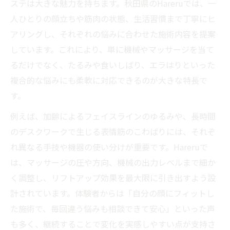
ステは大きな魅力を持ちます。秋田県のHareruでは、一
人ひとりの顔立ちや筋肉の状態、生活習慣まで丁寧にヒ
アリングし、それぞれの悩みに合わせた施術内容を提案
しています。これにより、単に機械やマッサージを当て
るだけでなく、たるみや食いしばり、エラはりといった
複合的な悩みにも柔軟に対応できるのが大きな特長で
す。
例えば、加齢によるフェイスラインのゆるみや、長時間
のデスクワークで生じる表情筋のこわばりには、それぞ
れ異なる手技や機器の使い分けが重要です。Hareruで
は、マッサージの圧や方向、機械の出力レベルまで細か
く調整し、リフトアップ効果を最大限に引き出すよう設
計されています。体験者からは「自分の顔にフィットし
た施術で、毎回違う悩みも相談できて安心」といった声
も多く、継続することで変化を実感しやすい点が支持さ