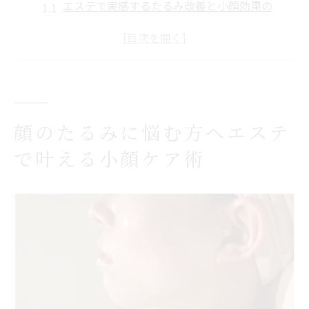
エステで実感するたるみ改善と小顔効果の
関係
秋田県のエステで叶えるフェイスラインの
引き締め術
オーダーメイド施術がたるみ悩みを根本か
らサポート
顔のたるみに悩む方へエステ
小顔矯正とエステの違いを知って正しい選
で叶える小顔ケア術
択を
豊富な経験を活かした小顔エステの手技と
特徴
秋田県で注目のエステがもたらす小顔効果とは
エステで小顔に導く最新施術の実際と満足
度
秋田県で話題のエステが支持される理由を