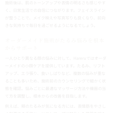
特徴
施術後は、肌のトーンアップや表情の明るさも感じやす
く、日常生活での自信につながります。フェイスライン
満足度重視で選ぶ小顔エステの魅力と持続性
が整うことで、メイク映えや写真写りも良くなり、前向
満足度の高い小顔エステの理由と実感でき
きな気持ちで毎日を過ごせるようになるでしょう。
る効果
エステの持続性と自宅ケアの組み合わせで
オーダーメイド施術がたるみ悩みを根本
差をつける
からサポート
口コミが後押しするエステ選びと通いやす
一人ひとり異なる顔の悩みに対して、Hareruではオーダ
さの大切さ
ーメイドの小顔ケアを提供しています。たるみ、リフト
費用対効果を重視した小顔エステの選択ポ
アップ、エラ張り、食いしばりなど、複数の悩みが重な
イント
ることも多いため、施術前のカウンセリングで細かく状
秋田県で小顔エステに通う時の悩みと解決
態を確認。悩みごとに最適なマッサージ方法や機器の当
策
て方を調整し、根本からの改善を目指します。
例えば、頬のたるみが気になる方には、表情筋をやさし