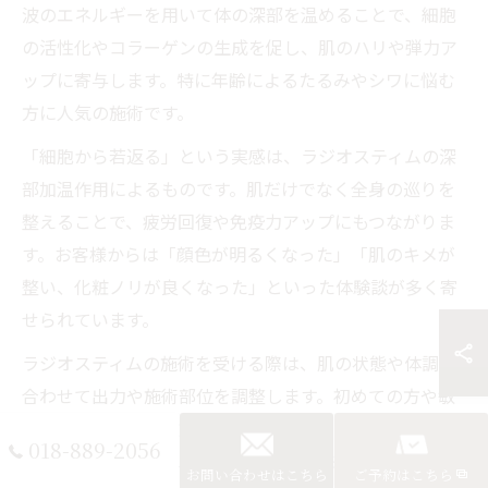
波のエネルギーを用いて体の深部を温めることで、細胞
の活性化やコラーゲンの生成を促し、肌のハリや弾力ア
ップに寄与します。特に年齢によるたるみやシワに悩む
方に人気の施術です。
「細胞から若返る」という実感は、ラジオスティムの深
部加温作用によるものです。肌だけでなく全身の巡りを
整えることで、疲労回復や免疫力アップにもつながりま
す。お客様からは「顔色が明るくなった」「肌のキメが
整い、化粧ノリが良くなった」といった体験談が多く寄
せられています。
ラジオスティムの施術を受ける際は、肌の状態や体調に
合わせて出力や施術部位を調整します。初めての方や敏
感肌の方は、事前に施術スタッフとしっかり相談し、自
018-889-2056
分に合ったケアを選ぶことが重要です。続けることで3年
お問い合わせはこちら
ご予約はこちら