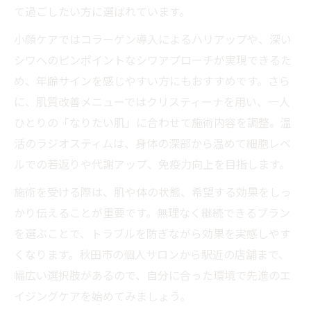
て過ごしたい方に選ばれています。
深部加温で叶う本格温活エステの魅力
エステの温活がもたらす代謝アップの秘密
小顔ケアではコラーゲン導入によるハリアップや、深い
シワへのピンポイントなシワアプローチが実現できるた
ラジオスティムで細胞から若返る実感を体
め、年齢サインを感じやすい方にもおすすめです。さら
験
に、肌質改善メニューではクリスティーナを用い、一人
脂肪燃焼と免疫力向上を支える温活エステ
ひとりの「なりたい肌」に合わせて施術内容を調整。温
エイジングケアと温活の相乗効果をエステ
活のラジオスティムは、身体の深部から温めて細胞レベ
で実感
ルでの若返りや代謝アップ、免疫力向上を目指します。
秋田市駅近のエステで本格温活を気軽に始
施術を受ける際は、肌や体の状態、希望する効果をしっ
める
かり伝えることが重要です。無理なく継続できるプラン
秋田県で美しい自分へ変わるエイジングケア法
を選ぶことで、トラブルを防ぎながら効果を実感しやす
エステで叶える秋田県の新しい美肌ケア体
くなります。秋田市の個人サロンから駅近の店舗まで、
験
幅広い選択肢があるので、自分に合った環境で先進のエ
口コミ評価が高いエステのエイジングケア
イジングケアを始めてみましょう。
メニュー