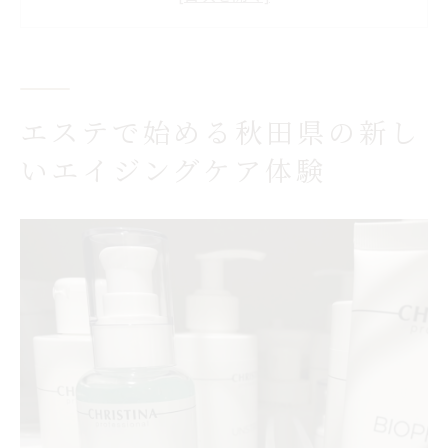
小顔ケアや肌質改善で若々しさを引き出す
エステ
エイジングケアメニューが充実したエステ
の選び方
エステで始める秋田県の新し
秋田市のフェイシャルエステで理想の自分
いエイジングケア体験
に近づく
温活エステの深部加温がもたらす変化とは
理想の肌質改善を叶えるエステの秘密とは
エステの肌質改善で実現する美肌への近道
クリスティーナで叶うエイジングケアのこ
だわり
理想の肌を引き出すエステのカウンセリン
グ力
秋田市の個人エステで肌悩みを根本から解