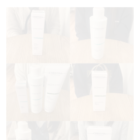
フェイシャルと温活を組み合わせた最適エ
ステ法
秋田市で通いやすいエステ選びのポイント
美しさを磨くためのエステの活用術を徹底
解説
未来の美肌を目指すならエステで差がつく
エステで始める未来志向のエイジングケア
習慣
小顔ケアと肌質改善で差がつく美肌への道
秋田市の個人エステで叶うオーダーメイド
施術
温活エステで体の内側から美しさを底上げ
エイジングケアの成果を実感できるエステ