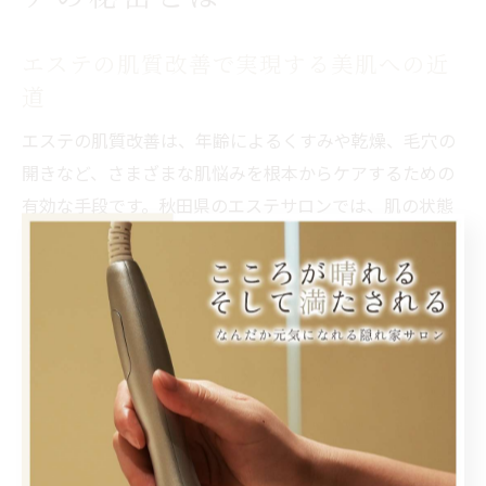
エステの肌質改善で実現する美肌への近
道
エステの肌質改善は、年齢によるくすみや乾燥、毛穴の
開きなど、さまざまな肌悩みを根本からケアするための
有効な手段です。秋田県のエステサロンでは、肌の状態
や季節、生活習慣まで丁寧にカウンセリングし、一人ひ
とりに合った施術を提供しています。特に、コラーゲン
導入や最新の美容機器を活用したケアは、内側からハリ
やツヤを引き出し、理想の美肌へと導いてくれます。
肌質改善メニューでは、まずお客様の「どんな肌になり
たいか」をしっかりヒアリングし、肌質や悩みに合わせ
てアプローチを変えるのが特徴です。たとえば、深いシ
ワには専用のシワアプローチを、乾燥やハリ不足にはコ