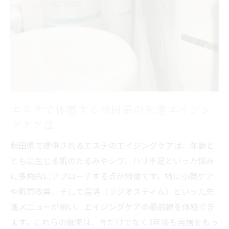
決
フェイシャルエステで感じる肌質改善の実
感
小顔ケアが導くふっくら肌への近道
エステの小顔ケアでコラーゲンをしっかり
導入
エステで体感する秋田県の先進エイジン
ふっくら肌を目指す小顔ケアの効果的な方
グケア法
法
エイジングケアに特化した小顔エステの魅
秋田県で提供されるエステのエイジングケアは、年齢と
力
ともに生じる肌のたるみやシワ、ハリ不足といった悩み
深いシワにも対応する小顔ケアのアプロー
に多角的にアプローチする点が特徴です。特に小顔ケア
チ
や肌質改善、そして温活（ラジオスティム）といった先
進メニューが揃い、エイジングケアの最前線を体感でき
秋田市のフェイシャル安いエステで小顔実
ます。これらの施術は、今だけでなく3年後も自信をもっ
感