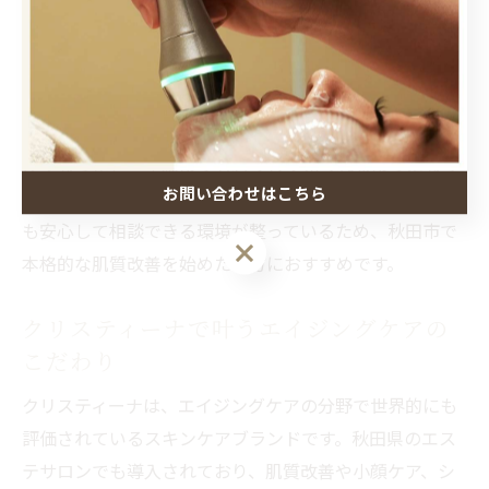
ラーゲン導入を重点的に行います。これにより、短期間
での変化だけでなく、3年後も周囲と差がつく持続的な
美肌を目指せます。
実際に利用した方からは「肌のキメが整い、化粧ノリが
良くなった」「年齢よりも若々しく見られるようになっ
お問い合わせはこちら
た」といった声が多く寄せられています。初めての方で
も安心して相談できる環境が整っているため、秋田市で
本格的な肌質改善を始めたい方におすすめです。
クリスティーナで叶うエイジングケアの
こだわり
クリスティーナは、エイジングケアの分野で世界的にも
評価されているスキンケアブランドです。秋田県のエス
テサロンでも導入されており、肌質改善や小顔ケア、シ