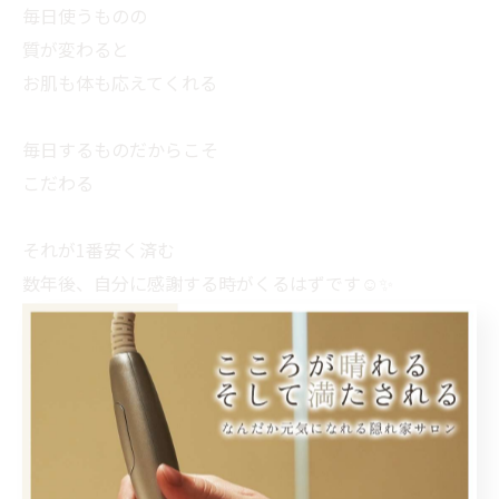
毎日使うものの
質が変わると
お肌も体も応えてくれる
毎日するものだからこそ
こだわる
それが1番安く済む
数年後、自分に感謝する時がくるはずです☺️✨
< 前のページ
一覧に戻る
次のページ >