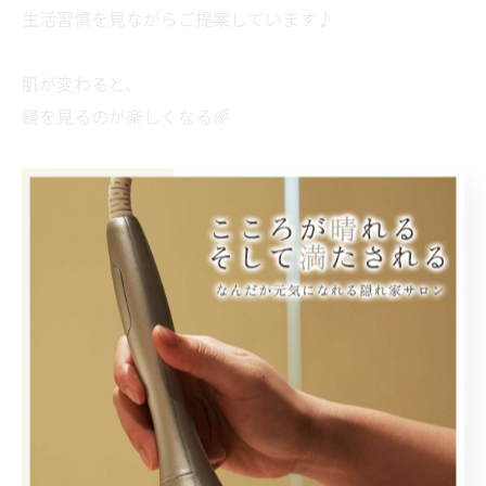
生活習慣を見ながらご提案しています♪
肌が変わると、
鏡を見るのが楽しくなる🌈
肌が整うと、
なんだか毎日まで少し軽くなる。
これからも一緒に
積み重ねていけたら嬉しいです☺️
#秋田エステ
#秋田肌質改善
#クリスティーナ秋田
#秋田harerubeautysalon