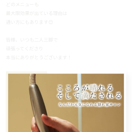
どのメニューも
最大限効果が出ている理由は
通い方にもあります😊
皆様、いつも二人三脚で
頑張ってくださり
本当にありがとうございます！
< 前のページ
一覧に戻る
次のページ >
カテゴリー
Categories