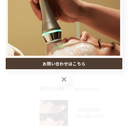
全てのカテゴリー
脱毛
肌トラブル
小顔ケア
バストケア
ボディケア
お問い合わせはこちら
最近の投稿
Recent Posts
2026/08/05
うなじ悩んでる人