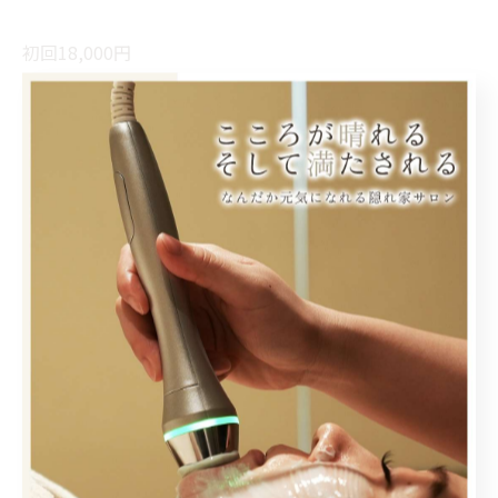
初回18,000円
ご予約はホットペッパーからお願いします🤝💕
#秋田harerubeautysalon
#秋田バストケア
#バストアップ秋田
#秋田産後ケア
#秋田エステ
< 前のページ
一覧に戻る
次のページ >