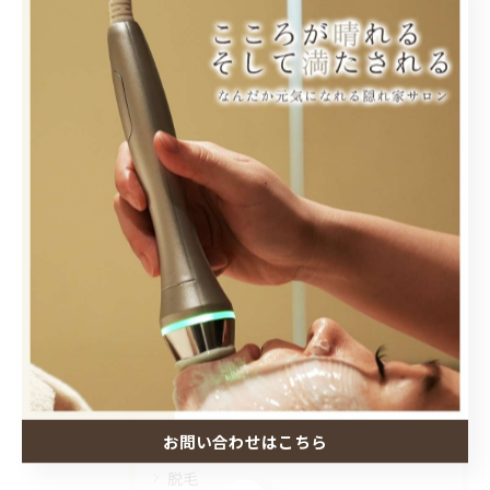
その想い、Hareruにおまかせください✨
#秋田髭脱毛#秋田脱毛#秋田メンズ脱毛#秋田メンズエス
テ #秋田harerubeautysalon
< 前のページ
一覧に戻る
次のページ >
カテゴリー
Categories
お問い合わせはこちら
全てのカテゴリー
脱毛