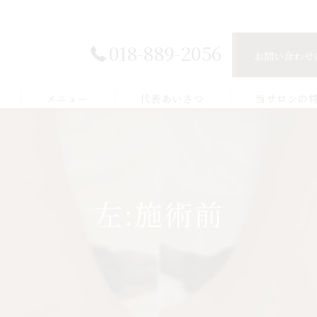
018-889-2056
お問い合わせ
メニュー
代表あいさつ
当サロンの
脱毛
肌トラブル
左:施術前
小顔ケア
バストケア
ボディケア