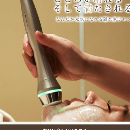
チします✨
リング。
め