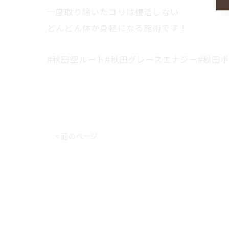
一度取り除いたコリは復活しない
どんどん体が身軽になる施術です！
#秋田空ルート#秋田グレースエナジー#秋田ボディーケ
< 前のページ