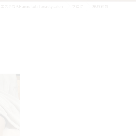
ならHareru total beauty salon
ブログ
左:施術前