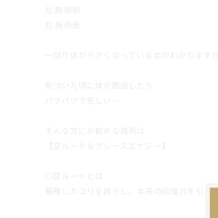
左:施術前
右:施術後
一回り体が小さくなっているのがわかります
気づいた頃に体が膨張したり
パツパツで苦しい…
そんな方にお勧めな施術は
【空ルート＆グレースエナジー】
◎空ルートとは
蓄積したコリを減らし、本来の回復力を引き