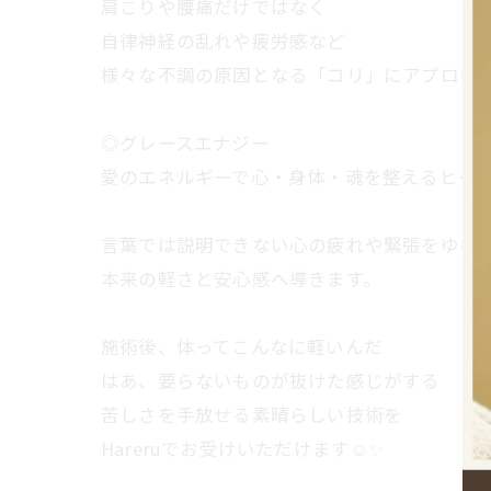
肩こりや腰痛だけではなく
自律神経の乱れや疲労感など
様々な不調の原因となる「コリ」にアプロー
◎グレースエナジー
愛のエネルギーで心・身体・魂を整えるヒー
言葉では説明できない心の疲れや緊張をゆる
本来の軽さと安心感へ導きます。
施術後、体ってこんなに軽いんだ
はあ、要らないものが抜けた感じがする
苦しさを手放せる素晴らしい技術を
Hareruでお受けいただけます☺️✨