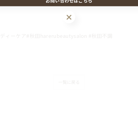
お問い合わせはこちら
ア#秋田harerubeautysalon #秋田不調
一覧に戻る