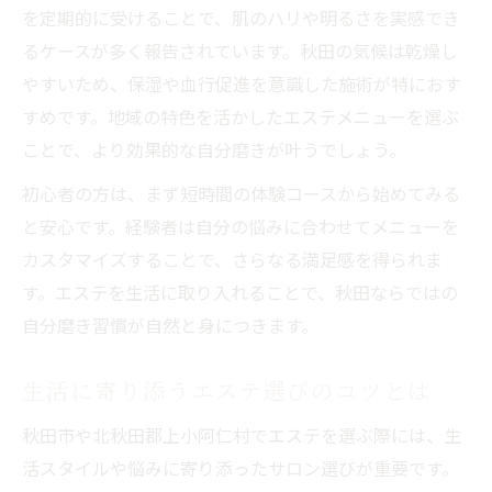
を定期的に受けることで、肌のハリや明るさを実感でき
ストレス対策にエステができること
るケースが多く報告されています。秋田の気候は乾燥し
ストレス軽減に最適なエステの選び方
やすいため、保湿や血行促進を意識した施術が特におす
エステで心の疲れもリセットできる理由
すめです。地域の特色を活かしたエステメニューを選ぶ
ストレス時に頼れるエステのサポート力
ことで、より効果的な自分磨きが叶うでしょう。
エステが日々のストレスに効く仕組み
初心者の方は、まず短時間の体験コースから始めてみる
エステで始める簡単ストレスケア方法
と安心です。経験者は自分の悩みに合わせてメニューを
秋田市で毎日を豊かにする選び方
カスタマイズすることで、さらなる満足感を得られま
秋田市で自分に合うエステの探し方
す。エステを生活に取り入れることで、秋田ならではの
エステで叶える豊かな毎日のポイント
自分磨き習慣が自然と身につきます。
日常を変えるエステ選びの着眼点
生活に寄り添うエステ選びのコツとは
秋田市で話題のエステ活用術を解説
エステサービスの比較で見る選択基準
秋田市や北秋田郡上小阿仁村でエステを選ぶ際には、生
活スタイルや悩みに寄り添ったサロン選びが重要です。
エステ補足で叶う安心の暮らし提案