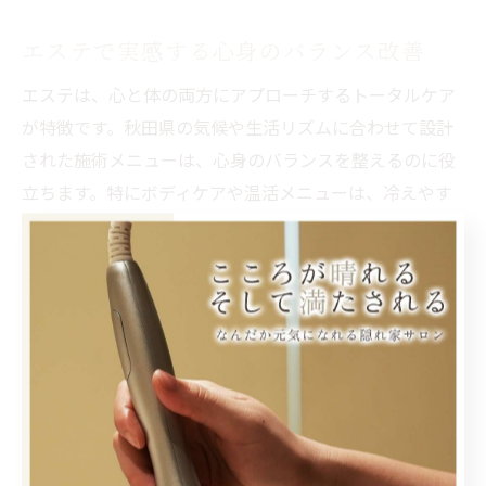
エステで実感する心身のバランス改善
エステは、心と体の両方にアプローチするトータルケア
が特徴です。秋田県の気候や生活リズムに合わせて設計
された施術メニューは、心身のバランスを整えるのに役
立ちます。特にボディケアや温活メニューは、冷えやす
い地域で暮らす方におすすめです。
「エステを受けてから眠りが深くなった」「体調を崩し
にくくなった」など、実際にバランスの変化を感じるケ
ースも多く報告されています。継続的に通うことで、よ
り効果を実感しやすくなるため、ご自身のペースに合わ
せた利用が大切です。心身の調和を目指す方は、エステ
補足を積極的に取り入れてみてはいかがでしょうか。