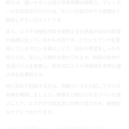
例えば、通いやすい立地や営業時間の柔軟さ、アットホ
エステ補足で実現する安心の生活基盤
ームな雰囲気のサロンは、忙しい日常の中でも無理なく
自分らしい暮らしに必要なエステ補足
継続しやすいポイントです。
エステ補足が支える日々の安心感とは
また、エステの施術内容や使用する化粧品が自分の肌質
安心感を得るためのエステ補足活用法
や体調に合っているかも大切です。カウンセリングを重
エステ補足と自信につながる暮らし方
視しているサロンを選ぶことで、悩みや希望をしっかり
伝えられ、安心して施術を受けられます。秋田の気候や
生活リズムを考慮し、地元の口コミや体験談を参考に選
ぶのも効果的です。
特に初めて利用する方は、体験コースやお試しプランの
有無を確認しましょう。無理なく続けられるプランを選
ぶことで、エステが日常生活に自然と溶け込み、継続的
なケアにつながります。
秋田で話題のエステ活用事例を紹介