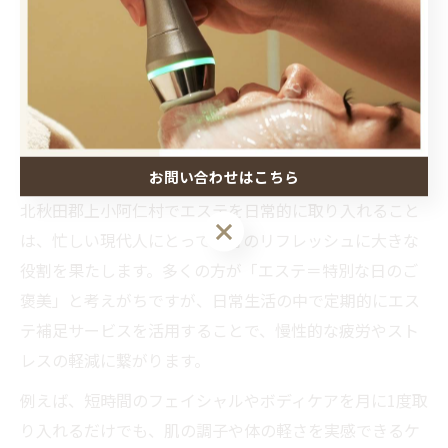
北秋田郡の日常に寄り添うエ
ステ体験
北秋田郡で見直すエステの日常利用法
お問い合わせはこちら
北秋田郡上小阿仁村でエステを日常的に取り入れること
は、忙しい現代人にとって心身のリフレッシュに大きな
役割を果たします。多くの方が「エステ＝特別な日のご
褒美」と考えがちですが、日常生活の中で定期的にエス
テ補足サービスを活用することで、慢性的な疲労やスト
レスの軽減に繋がります。
例えば、短時間のフェイシャルやボディケアを月に1度取
り入れるだけでも、肌の調子や体の軽さを実感できるケ