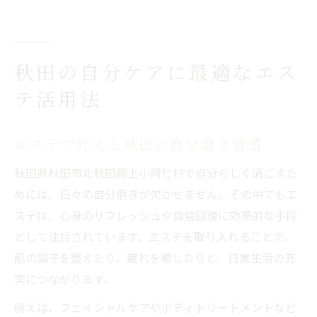
エステで心身を整える秋田の新常識
心身を癒す手段としてのエステの魅力
エステで心も体もリフレッシュ体験
秋田の自分ケアに最適なエス
癒しを求める方に人気のエステ効果
テ活用法
ストレス解消に役立つエステの魅力
エステがもたらす自信と安心感とは
エステで叶える秋田の自分磨き習慣
エステで実感する心身のバランス改善
秋田県秋田市北秋田郡上小阿仁村で自分らしく過ごすた
北秋田郡の日常に寄り添うエステ体験
めには、日々の自分磨きが欠かせません。その中でもエ
北秋田郡で見直すエステの日常利用法
ステは、心身のリフレッシュや自信回復に効果的な手段
日々の疲れを癒すエステ体験の魅力
として注目されています。エステを取り入れることで、
肌の調子を整えたり、疲れを癒したりと、日常生活の充
地域に根ざしたエステサービスの強み
実につながります。
地元のエステで心地よい変化を実感
エステで感じる地域との新たなつながり
例えば、フェイシャルケアやボディトリートメントなど