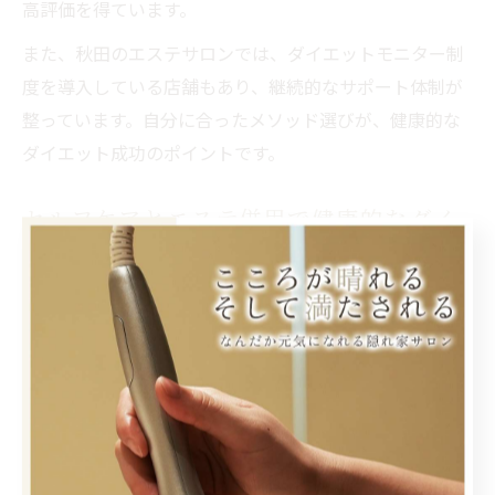
高評価を得ています。
また、秋田のエステサロンでは、ダイエットモニター制
度を導入している店舗もあり、継続的なサポート体制が
整っています。自分に合ったメソッド選びが、健康的な
ダイエット成功のポイントです。
セルフケアとエステ併用で健康的なダイ
エット実現
エステ施術だけに頼るのではなく、日々のセルフケアを
併用することで、より健康的で持続可能なダイエットが
実現します。秋田県のエステサロンでは、施術後のアフ
ターケアやホームケアのアドバイスも重視しています。
具体的には、食事バランスの見直し、適度な運動、十分
な睡眠など、生活習慣の改善を提案されるケースが多い