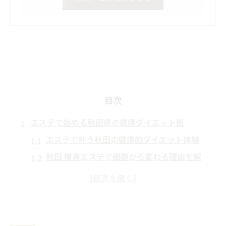
目次
エステで始める秋田県の健康ダイエット術
エステで叶う秋田の健康的ダイエット体験
秋田 痩身エステで細胞から変わる理由を解
説
秋田市のダイエットモニターで知るエステ
の魅力
自分の細胞高めるエステ施術の流れと効果