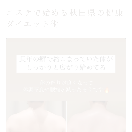
秋田エステの口コミから見る自然な痩せ方
エステで始める秋田県の健康
とは
ダイエット術
細胞を高めて自然に痩せる新感覚エステ体験
エステで細胞力を高めて自然に痩せる仕組
み
秋田エステで話題の自然痩身メソッドを紹
介
セルフケアとエステ併用で健康的なダイエ
ット実現
秋田エステ体験者のリアルな口コミと満足
度
リバウンドしないエステの特徴と選び方の
コツ
秋田でセルライト対策ならエステが効果的な理