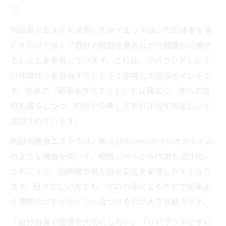
験
秋田エステ利用者の体験談に学ぶ成功ポイ
ント
秋田県でエステを活用したダイエットは、ただ体重を落
とすだけでなく「自分の細胞を高めながら健康的に痩せ
エステで叶う健康美と秋田ダイエットの新
る」ことを重視しています。これは、リバウンドしにく
提案
い体質作りを目指す方にとって非常に大切なポイントで
エステ選びで迷わない秋田県民のためのガ
す。従来の「頑張るダイエット」とは異なり、体への負
イド
担を減らしつつ、内側から美しさを引き出す方法として
秋田 痩身エステの効果的な活用事例と比較
注目されています。
頑張るより細胞力！自然な痩身を秋田で叶える
秋田の痩身エステでは、例えばHareruのラジオスティム
細胞力を高めて頑張らずに痩せるエステの
のような機器を用いて、細胞レベルから代謝を活性化。
秘密
これにより、短期間で見た目の変化を実感しやすくなり
エステで自然な痩身を実現するポイントと
ます。日々忙しい方でも、プロの手によるケアで効率よ
流れ
く理想のボディラインへ近づけるのが大きな魅力です。
秋田エステでリバウンドしにくい体づくり
「自分自身の健康を大切にしたい」「リバウンドせずに
の方法