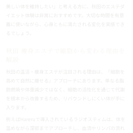
美しい体を維持したい」と考える方に、秋田のエステダ
健康美を追求したい秋田のエステ選び方ガ
イエット体験は非常におすすめです。大切な時間を有意
イド
義に使いながら、心身ともに満たされる変化を実感でき
エステ経験者の口コミで分かる自然痩身の
るでしょう。
実感
健康と美しさを両立するエステ選びのヒント
秋田 痩身エステで細胞から変わる理由を
健康と美しさを両立する秋田エステの選び
解説
方
秋田の温活・痩身エステが注目される理由は、「細胞を
秋田エステの口コミ比較でわかる選び方の
高めて自然に痩せる」アプローチにあります。単なる脂
コツ
肪燃焼や体重減少ではなく、細胞の活性化を通じて代謝
細胞を高めるエステで後悔しないサロン選
を根本から改善するため、リバウンドしにくい体が手に
び
入ります。
エステ体験談から学ぶ自分に合うサロンの
例えばHareruで導入されているラジオスティムは、体を
探し方
温めながら深部までアプローチし、血流やリンパの流れ