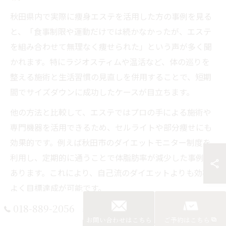
秋田県内で実際に痩身エステを活用した方の事例を見る
と、「食事制限や運動だけでは続かなかったが、エステ
を組み合わせて無理なく痩せられた」という声が多く聞
かれます。特にラジオスティムや温活など、体の巡りを
整える施術と生活習慣の見直しを併用することで、短期
間でサイズダウンに成功したケースが目立ちます。
他の方法と比較して、エステではプロの手による施術や
専門機器を活用できるため、セルライトや部分痩せにも
効果的です。例えば秋田市のダイエットモニター制度を
利用し、定期的に通うことで体脂肪率が減少した事例も
あります。これにより、自己流のダイエットよりも効率
よく目標達成が可能です。
018-889-2056
一方で、エステの効果を最大化するためには継続が欠か
お問い合わせはこちら
ご予約はこちら
せません。1回の施術だけでなく、3〜6ヶ月のプログラ