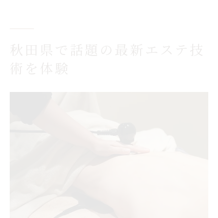
秋田の痩身エステで得られる効果と特徴
フェイシャルエステの新傾向と選ぶヒント
秋田市フェイシャルエステ最新事情まとめ
秋田県で話題の最新エステ技
フェイシャルエステ選びのチェックポイン
術を体験
ト
秋田エステで体験する新技術のメリット解
説
個人エステとサロンの違いと選び方のコツ
秋田市フェイシャルが安い店舗の特徴紹介
エステ業界の動向から見る秋田の今
秋田エステ業界の最新トレンドを徹底分析
秋田県で勝ち組エステ企業の特徴と選び方
エステランキングから見える信頼のヒント