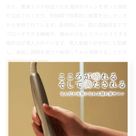
また、痩身エステ秋田でも先進的なマシンを使った施術
が注目されており、短時間で効率的に結果を出したい方
から支持されています。具体的には、肌の深層部までア
プローチできる機器や、痛みが少なくリラックスできる
施術法が導入されています。導入実績や安全性にも配慮
し、事前に説明を受けて納得してから体験することが大
切です。
個人エステとサロンの違いと選び方のコ
ツ
秋田市エステ個人と大手サロンでは、施術体験やサービ
ス内容に違いがあります。個人エステは、1対1の丁寧な
対応やプライバシーの確保、オーダーメイドの施術が魅
力です。一方、サロンは複数のスタッフによる安定した