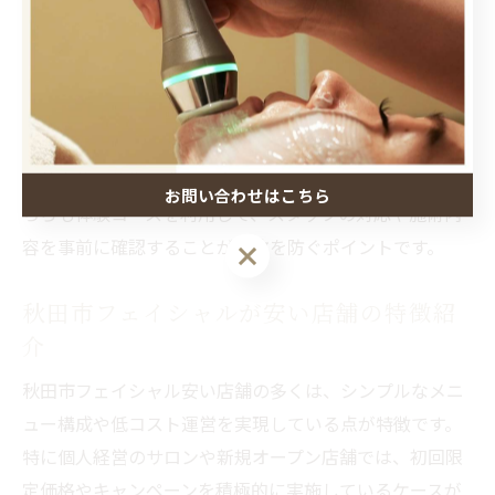
サービス提供や、豊富なメニュー・最新機器の導入が強
みとなります。
選び方のコツとしては、自分が重視するポイントを明確
にすることが重要です。例えば、静かな環境や自分だけ
の時間を大切にしたい方は個人エステ、幅広いメニュー
や効率的な施術を求める方はサロンがおすすめです。ど
お問い合わせはこちら
ちらも体験コースを利用して、スタッフの対応や施術内
容を事前に確認することが失敗を防ぐポイントです。
秋田市フェイシャルが安い店舗の特徴紹
介
秋田市フェイシャル安い店舗の多くは、シンプルなメニ
ュー構成や低コスト運営を実現している点が特徴です。
特に個人経営のサロンや新規オープン店舗では、初回限
定価格やキャンペーンを積極的に実施しているケースが