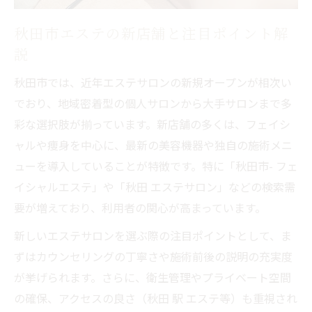
秋田市エステサロンの今後の展望に注目
伸び続ける秋田メンズエステの人気理由
秋田市エステの新店舗と注目ポイント解
説
自分にぴったりの痩身エステ選びガイド
秋田で評判の痩身エステ選びの基本ポイン
秋田市では、近年エステサロンの新規オープンが相次い
ト
でおり、地域密着型の個人サロンから大手サロンまで多
痩身エステ体験で分かる効果と選び方解説
彩な選択肢が揃っています。新店舗の多くは、フェイシ
ャルや痩身を中心に、最新の美容機器や独自の施術メニ
秋田エステサロンで痩身技術を比較するコ
ューを導入していることが特徴です。特に「秋田市- フェ
ツ
イシャルエステ」や「秋田 エステサロン」などの検索需
自分に合う痩身エステの見極め方を伝授
要が増えており、利用者の関心が高まっています。
秋田市で人気の痩身エステサービス徹底紹
新しいエステサロンを選ぶ際の注目ポイントとして、ま
介
ずはカウンセリングの丁寧さや施術前後の説明の充実度
注目を集める秋田のエステ事情解説
が挙げられます。さらに、衛生管理やプライベート空間
秋田エステサロンの特徴と選び方の最新動
の確保、アクセスの良さ（秋田 駅 エステ等）も重視され
向