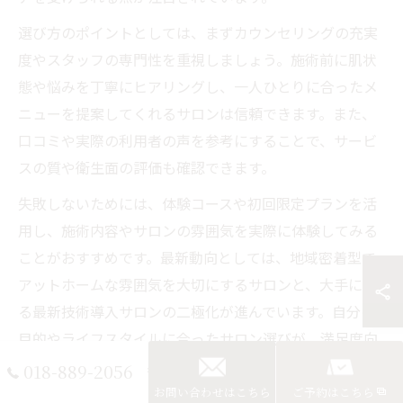
選び方のポイントとしては、まずカウンセリングの充実
度やスタッフの専門性を重視しましょう。施術前に肌状
態や悩みを丁寧にヒアリングし、一人ひとりに合ったメ
ニューを提案してくれるサロンは信頼できます。また、
口コミや実際の利用者の声を参考にすることで、サービ
スの質や衛生面の評価も確認できます。
失敗しないためには、体験コースや初回限定プランを活
用し、施術内容やサロンの雰囲気を実際に体験してみる
ことがおすすめです。最新動向としては、地域密着型で
アットホームな雰囲気を大切にするサロンと、大手によ
る最新技術導入サロンの二極化が進んでいます。自分の
目的やライフスタイルに合ったサロン選びが、満足度向
上のカギとなります。
018-889-2056
お問い合わせはこちら
ご予約はこちら