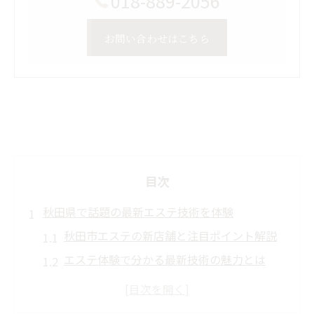
018-889-2056
お問い合わせはこちら
目次
秋田県で話題の最新エステ技術を体験
秋田市エステの新店舗と注目ポイント解説
エステ体験で分かる最新技術の魅力とは
秋田エステサロン選びの比較と体験談紹介
フェイシャルエステの進化を秋田で実感