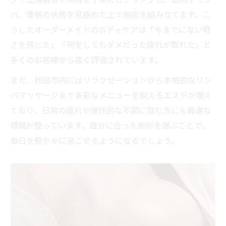
由
パ、骨格の状態を見極めた上で施術を組み立てます。こ
口コミで高評価の秋田市エステを徹底チェ
うしたオーダーメイドのボディケアは「今までにない軽
ック
さを感じた」「何をしてもダメだった疲れが取れた」と
多くのお客様から高く評価されています。
エステで実感するリンパケアの効果と特徴
秋田市エステの口コミを活かした選び方ガ
また、秋田市内にはリラクゼーションから本格的なリン
イド
パマッサージまで多彩なメニューを揃えるエステが増え
女性にも人気の秋田市エステ体験とは
ており、日常の疲れや慢性的な不調に悩む方にも最適な
環境が整っています。自分に合った施術を選ぶことで、
メニュー豊富なエステが叶える新しい癒し
毎日を軽やかに過ごせるようになるでしょう。
エステの多彩なメニューで得られる癒し体
験
秋田市のエステで選べる豊富な施術内容と
は
エステで叶う全身ケアと心身のリフレッシ
ュ