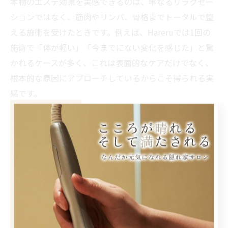
本物のエステ効果を実感できるのは、単なるリラクゼー
ションではなく、筋肉やリンパ、骨格までトータルで整
える施術を受けたときです。例えば、Hareruでは1回の
施術で「体が軽い」「今までにない変化を感じた」と驚
かれるケースが多く、これは表面的なケアだけでなく、
根本的な原因にアプローチしているからこそ得られる実
感です。
また、エステサロンごとにメニューが多いのは、お客様
一人ひとりの悩みや体質に合わせた最適な施術を提案す
るためです。施術内容やアプローチの幅が広いほど、本
当に必要なケアを受けられる可能性が高まります。自分
に合った方法を選ぶことが、効果を持続させる大切なポ
イントです。
秋田市エステが選ばれるポイントと悩み