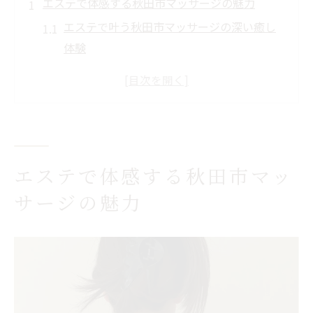
エステで体感する秋田市マッサージの魅力
エステで叶う秋田市マッサージの深い癒し
体験
秋田市でエステが選ばれる理由と評判を探
る
エステで感じる体の軽さと持続する効果が
魅力
秋田市エステの多彩な施術で悩みを根本解
エステで体感する秋田市マッ
消へ
サージの魅力
エステとマッサージの違いを秋田市で体感
効果を求めるなら秋田市エステが鍵
エステで感じる本物の効果とその理由を解
説
秋田市エステが選ばれるポイントと悩み対