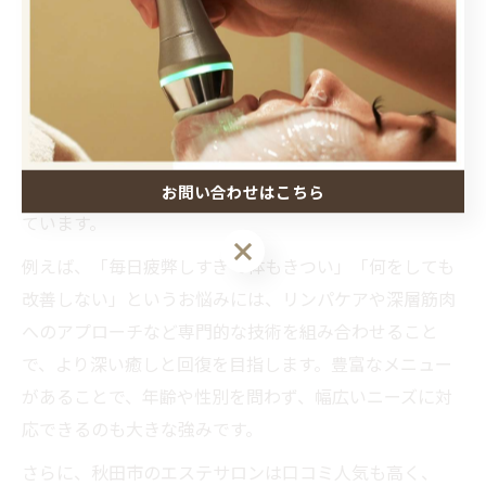
対応力
秋田市でエステが多くの方に選ばれている理由は、悩み
に合わせた的確な対応力と、幅広いメニュー展開にあり
ます。整体やマッサージだけでは解決できなかった慢性
的な疲労やコリ、むくみなどにも、個々の体質や生活習
慣を丁寧にカウンセリングした上で最適な施術を提案し
お問い合わせはこちら
ています。
例えば、「毎日疲弊しすぎて体もきつい」「何をしても
改善しない」というお悩みには、リンパケアや深層筋肉
へのアプローチなど専門的な技術を組み合わせること
で、より深い癒しと回復を目指します。豊富なメニュー
があることで、年齢や性別を問わず、幅広いニーズに対
応できるのも大きな強みです。
さらに、秋田市のエステサロンは口コミ人気も高く、