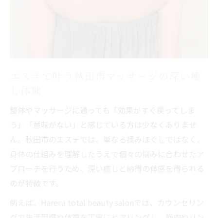
毎日疲弊する体にエステがもたらす変化と
は
自分に合うエステ選びで悩み解消へ
エステ選びで失敗しないためのポイント解
説
エステで叶う秋田市マッサージの深い癒
秋田市で自分に合うエステを見つけるコツ
し体験
エステで悩みを解消するための相談方法と
整体やマッサージに通っても「効果がすぐ戻ってしま
は
う」「意味がない」と感じている方は少なくありませ
メニューが多いエステの選び方と理由を解
ん。秋田市のエステでは、単なる揉みほぐしではなく、
説
身体の仕組みを理解したうえで個々の悩みに合わせたア
エステ体験で分かる自分に合う施術の見極
プローチを行うため、深い癒しと納得の体感を得られる
め方
のが特徴です。
リンパや口コミで話題の秋田市エステ体験
例えば、Hareru total beauty salonでは、カウンセリン
秋田市エステのリンパケア体験が人気の理
グで生活習慣や体質を丁寧にヒアリングし、筋肉やリン