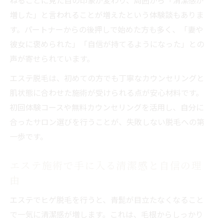
長年のコンプレックスを解消するための選択肢
増した」と言われることが増えたという体験談もありま
エステ脱毛で自信を取り戻す第一歩を踏み
す。パートナーからの後押しで始めた方も多く、「妻や
出す
彼女に褒められた」「自信が持てるようになった」との
青髭が気になる方のエステ選びのポイント
声が寄せられています。
紹介
エステ脱毛は、初めての方でも丁寧なカウンセリングと
パートナーからの一言がきっかけの髭脱毛
肌状態に合わせた施術が受けられる点が安心材料です。
体験
初回体験コースや無料カウンセリングを活用し、自分に
自己処理から解放されるエステ脱毛の効果
合ったサロン選びを行うことが、失敗しない脱毛への第
清潔感が続く髭脱毛で日常に自信をプラス
一歩です。
エステ脱毛で肌も心も前向きになれる理由
エステ施術で手に入る清潔感と自信の理
エステ脱毛がもたらす肌の変化と自信の向
由
上
青髭を解消して毎日が楽しくなる理由とは
エステでヒゲ脱毛を行うと、青髭が目立たなくなること
で一気に清潔感が増します。これは、毛根からしっかり
清潔感がアップすることで得られるメリッ