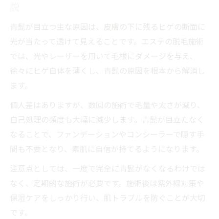
説
青髭が目立つ主な原因は、皮膚の下に残るヒゲの断面に
光が当たって透けて見えることです。エステの脱毛施術
では、光やレーザーを用いて毛根にダメージを与え、
徐々にヒゲ自体を薄くし、青髭の原因を根本から解消し
ます。
個人差はありますが、数回の施術で毛量や太さが減り、
自己処理の頻度も大幅に減少します。青髭が目立たなく
なることで、ファンデーションやコンシーラーで隠す手
間も不要となり、素肌に自信が持てるようになります。
注意点としては、一度で完全に青髭がなくなるわけでは
なく、定期的な施術が必要です。施術後は紫外線対策や
保湿ケアをしっかり行い、肌トラブルを防ぐことが大切
です。