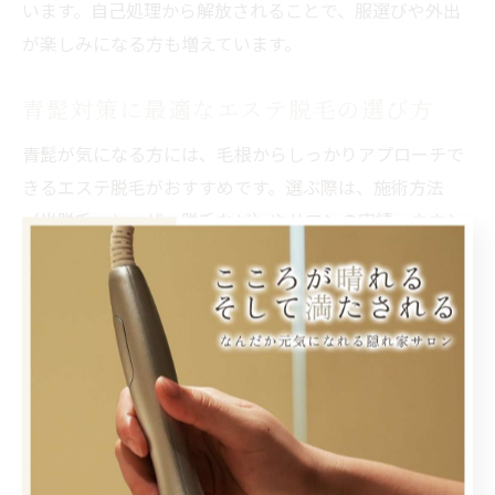
います。自己処理から解放されることで、服選びや外出
が楽しみになる方も増えています。
青髭対策に最適なエステ脱毛の選び方
青髭が気になる方には、毛根からしっかりアプローチで
きるエステ脱毛がおすすめです。選ぶ際は、施術方法
（光脱毛・レーザー脱毛など）やサロンの実績、カウン
セリング体制を比較しましょう。秋田県内でも、肌質や
毛質に合わせて最適なプランを提案するサロンが増えて
います。
青髭の原因は、肌表面に残る毛や皮膚の薄さが影響して
います。エステ脱毛なら、複数回の施術で徐々に毛が細
くなり、青髭が目立たなくなる効果が期待できます。施
術後の肌ケアや痛みに配慮したサービスも重要なポイン