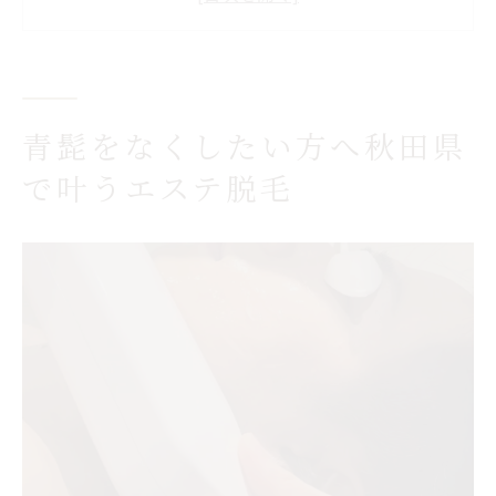
彼女に勧められて始めるエステ髭脱毛の魅
力
長年のコンプレックス解消を目指すエステ
選び
青髭をなくしたい方へ秋田県
清潔感を目指す男性にぴったりの髭脱毛体験
で叶うエステ脱毛
エステ脱毛で感じる清潔感アップの秘訣と
は
ヒゲ脱毛で清潔感を得たい男性へのアドバ
イス
エステで叶う毎朝の快適な身だしなみ習慣
青髭対策に最適なエステ脱毛の選び方
パートナーも喜ぶ清潔感のある髭脱毛体験
自己処理が楽になるエステの魅力を解説
エステで自己処理の負担が減る理由を紹介