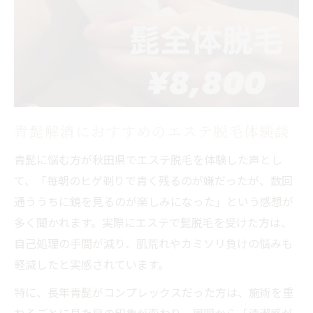
ヒゲ剃りから解放されるエステ脱毛の魅力
青髭悩みが軽減するエステの実感ポイント
エステ脱毛で朝の時短と快適な毎日を実現
自己処理による肌荒れ回避のためのエステ
活用法
青髭解消におすすめのエステ脱毛体験談
ヒゲ脱毛を始める前に知りたい基礎知識
青髭に悩む方が秋田県でエステ脱毛を体験した声とし
エステ脱毛の仕組みと青髭解消の関係性
て、「毎朝のヒゲ剃りで青く残るのが嫌だったが、数回
ヒゲ脱毛の施術回数と効果実感までの目安
通ううちに鏡を見るのが楽しみになった」という感想が
エステと医療脱毛の違いをわかりやすく解
多く聞かれます。実際にエステで髭脱毛を受けた方は、
説
自己処理の手間が減り、肌荒れやカミソリ負けの悩みも
清潔感を高めるためのエステ選びのポイン
軽減したと実感されています。
ト
特に、長年青髭がコンプレックスだった方は、施術を重
ヒゲ脱毛で注意したい施術後のケア方法
ねるごとに見た目の印象が変わり、周囲から「清潔感が