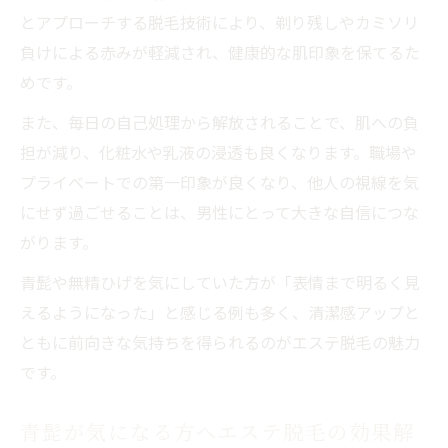
とアプローチする脱毛技術により、剃り残しやカミソリ
ト
負けによる赤みが軽減され、健康的な肌印象を保てるた
エステ脱毛を通じて感じる前向きな気持ち
めです。
自己処理不要の快適さと心の余裕を実感
また、毎日の自己処理から解放されることで、肌への負
担が減り、化粧水や乳液の浸透も良くなります。職場や
プライベートでの第一印象が良くなり、他人の視線を気
にせず過ごせることは、男性にとって大きな自信につな
がります。
青髭や無精ひげを気にしていた方が「表情まで明るく見
えるようになった」と感じる例も多く、清潔感アップと
ともに前向きな気持ちを得られるのがエステ脱毛の魅力
です。
青髭が気になる方へエステ脱毛の効果解