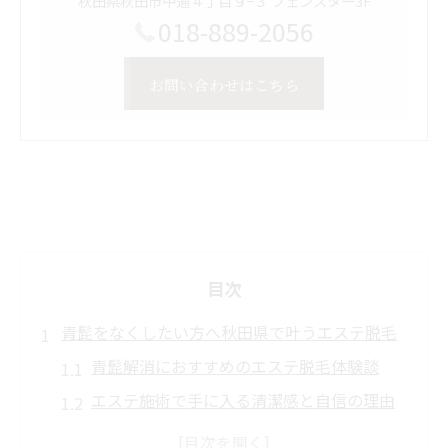
秋田県秋田市中通４丁目９−３ フェンスター3F
018-889-2056
お問い合わせはこちら
目次
青髭をなくしたい方へ秋田県で叶うエステ脱毛
青髭解消におすすめのエステ脱毛体験談
エステ施術で手に入る清潔感と自信の理由
青髭が気になる方へエステ脱毛の効果解説