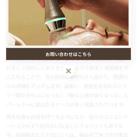
トです。失敗例として「十分なカウンセリングを受けず
に契約し、思った効果が得られなかった」という声もあ
るため、事前の相談をしっかり行いましょう。
パートナーも喜ぶ清潔感のある髭脱毛体
験
お問い合わせはこちら
パートナーやご家族から「髭をなくしてほしい」と言わ
れることは珍しくありません。エステ脱毛で清潔感を手
に入れることで、見た目の印象が大きく変わり、周囲か
らの評価もアップします。実際に、髭脱毛を始めたこと
で「肌がきれいになった」「触り心地が良くなった」と
パートナーに喜ばれるケースが多く報告されています。
男性自身も自信を持てるようになり、日々のコミュニケ
ーションがより前向きになるというメリットもありま
す。秋田県のエステサロンでは、施術の丁寧さや効果の