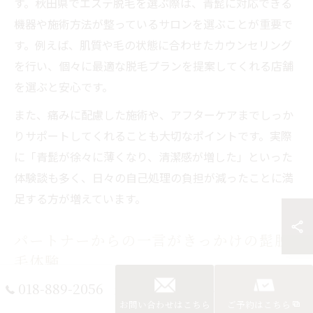
す。秋田県でエステ脱毛を選ぶ際は、青髭に対応できる
機器や施術方法が整っているサロンを選ぶことが重要で
す。例えば、肌質や毛の状態に合わせたカウンセリング
を行い、個々に最適な脱毛プランを提案してくれる店舗
を選ぶと安心です。
また、痛みに配慮した施術や、アフターケアまでしっか
りサポートしてくれることも大切なポイントです。実際
に「青髭が徐々に薄くなり、清潔感が増した」といった
体験談も多く、日々の自己処理の負担が減ったことに満
足する方が増えています。
パートナーからの一言がきっかけの髭脱
毛体験
018-889-2056
「彼女や奥さんから髭をなくしてほしいと言われた」こ
お問い合わせはこちら
ご予約はこちら
とが、髭脱毛を始める大きなきっかけになるケースは少