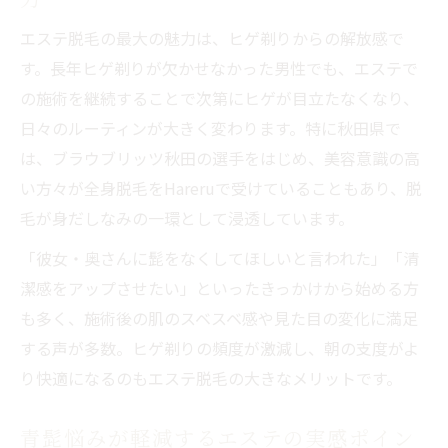
エステ脱毛の最大の魅力は、ヒゲ剃りからの解放感で
す。長年ヒゲ剃りが欠かせなかった男性でも、エステで
の施術を継続することで次第にヒゲが目立たなくなり、
日々のルーティンが大きく変わります。特に秋田県で
は、ブラウブリッツ秋田の選手をはじめ、美容意識の高
い方々が全身脱毛をHareruで受けていることもあり、脱
毛が身だしなみの一環として浸透しています。
「彼女・奥さんに髭をなくしてほしいと言われた」「清
潔感をアップさせたい」といったきっかけから始める方
も多く、施術後の肌のスベスベ感や見た目の変化に満足
する声が多数。ヒゲ剃りの頻度が激減し、朝の支度がよ
り快適になるのもエステ脱毛の大きなメリットです。
青髭悩みが軽減するエステの実感ポイン