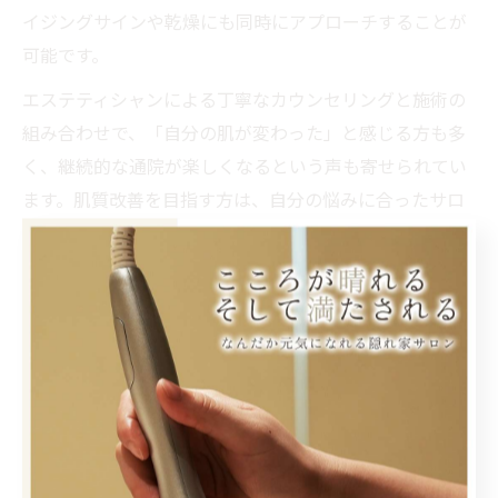
イジングサインや乾燥にも同時にアプローチすることが
可能です。
エステティシャンによる丁寧なカウンセリングと施術の
組み合わせで、「自分の肌が変わった」と感じる方も多
く、継続的な通院が楽しくなるという声も寄せられてい
ます。肌質改善を目指す方は、自分の悩みに合ったサロ
ン選びと、専門的なアドバイスを受けることが成功の鍵
です。
炎症を抑えるためのエステ選びのコツ
エステ選びで失敗しないためには、炎症ニキビにしっか
り対応できる技術や機器を導入しているかを確認するこ
とが重要です。特に、LDM超音波Optylのように多彩な
モードを持ち、肌状態に合わせて施術内容を変えられる