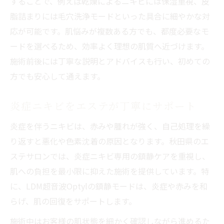
することで、例えば乾燥によるニキビには保湿重視、皮
脂詰まりには毛穴洗浄モードといった具合に細やかな対
応が可能です。肌悩みが複数ある方でも、都度必要なモ
ードを選べるため、効率よく理想の肌質へ近づけます。
施術前後には丁寧な説明とアドバイスも行い、初めての
方でも安心して通えます。
炎症ニキビをエステが丁寧にサポート
炎症を伴うニキビは、赤みや腫れが強く、自己処理を繰
り返すと悪化や色素沈着の原因となります。秋田県のエ
ステサロンでは、炎症ニキビ専用の鎮静ケアを重視し、
肌への負担を最小限に抑えた施術を提供しています。特
に、LDM超音波Optylの鎮静モードは、炎症や赤みを和
らげ、肌の回復をサポートします。
施術中はお客様の肌状態を細かく確認しながら進めるた