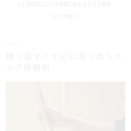
秋田のエステで肌質に合わせたケア実践
炎症ニキビをエステが丁寧にサポート
肌ストレスを和らげるエステの魅力とは
エステ体験で自信の持てる美肌を実現
炎症ニキビを穏やかに導く美肌ケア法
エステで炎症ニキビを落ち着かせる方法
繰り返すニキビに寄り添うエ
秋田のエステで敏感肌も安心のケア体験
ステ体験術
肌質改善を目指すエステの美肌アプローチ
炎症を抑えるためのエステ選びのコツ
エステでニキビができにくい肌を目指す
美肌を目指すなら秋田県のエステが鍵
秋田で評判のエステで理想の美肌に近づく
毛穴洗浄エステが叶えるワンランク上の肌