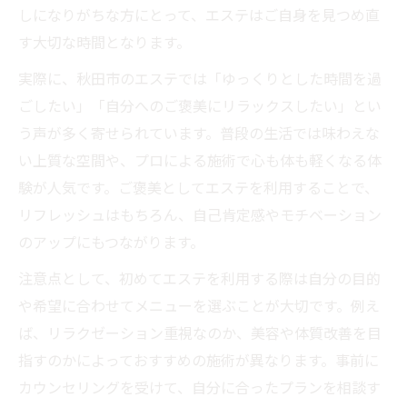
しになりがちな方にとって、エステはご自身を見つめ直
血流促進で体温アップするリラクゼーショ
す大切な時間となります。
ン法
実際に、秋田市のエステでは「ゆっくりとした時間を過
秋田で人気のエステ施術と温活体験の魅力
ごしたい」「自分へのご褒美にリラックスしたい」とい
気持ちよく癒される温まりのリラクゼーシ
う声が多く寄せられています。普段の生活では味わえな
ョン
い上質な空間や、プロによる施術で心も体も軽くなる体
エステで免疫力向上を目指す温活テクニッ
験が人気です。ご褒美としてエステを利用することで、
ク
リフレッシュはもちろん、自己肯定感やモチベーション
ゆっくり過ごすご褒美時間に秋田県のエステを
のアップにもつながります。
エステで非日常のゆっくりご褒美時間を実
注意点として、初めてエステを利用する際は自分の目的
現
や希望に合わせてメニューを選ぶことが大切です。例え
リラクゼーションで自分を労わる贅沢な一
ば、リラクゼーション重視なのか、美容や体質改善を目
日
指すのかによっておすすめの施術が異なります。事前に
秋田のエステが提案する癒しと健康の両立
カウンセリングを受けて、自分に合ったプランを相談す
法