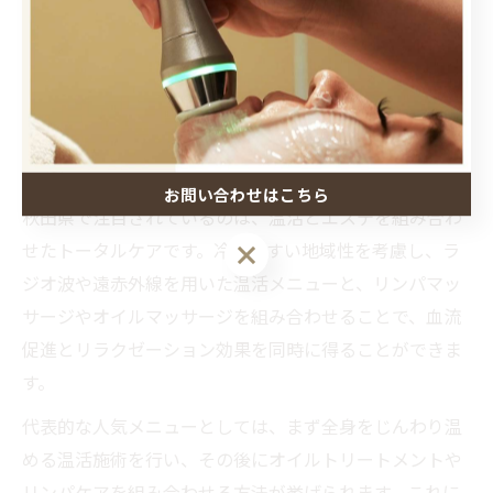
して人気です。特に初めての方は、無理なく受けられる
時間や内容からスタートし、少しずつ自分に合ったリラ
クゼーション方法を見つけていくのがおすすめです。
秋田で人気の温活とエステのベストな組
合せ
お問い合わせはこちら
秋田県で注目されているのは、温活とエステを組み合わ
せたトータルケアです。冷えやすい地域性を考慮し、ラ
ジオ波や遠赤外線を用いた温活メニューと、リンパマッ
サージやオイルマッサージを組み合わせることで、血流
促進とリラクゼーション効果を同時に得ることができま
す。
代表的な人気メニューとしては、まず全身をじんわり温
める温活施術を行い、その後にオイルトリートメントや
リンパケアを組み合わせる方法が挙げられます。これに