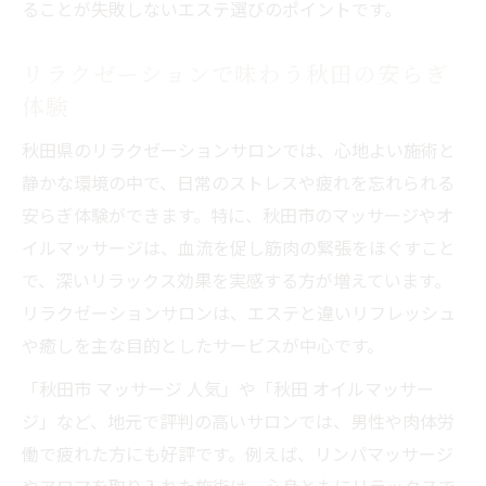
ることが失敗しないエステ選びのポイントです。
ラジオスティム温活で深いリラックス体験
リラクゼーションで味わう秋田の安らぎ
エステで体質改善し長く健康を保つ方法
体験
健康と癒しを両立するおすすめエステ活用術
エステとリラクゼーションで健康を目指す
秋田県のリラクゼーションサロンでは、心地よい施術と
方法
静かな環境の中で、日常のストレスや疲れを忘れられる
安らぎ体験ができます。特に、秋田市のマッサージやオ
温活で免疫力アップするエステの活用ポイ
イルマッサージは、血流を促し筋肉の緊張をほぐすこと
ント
で、深いリラックス効果を実感する方が増えています。
体温を高めて長く健康体を維持するコツ
リラクゼーションサロンは、エステと違いリフレッシュ
癒しと美しさを両立できるエステの魅力
や癒しを主な目的としたサービスが中心です。
秋田で人気のエステ施術とリラクゼーショ
「秋田市 マッサージ 人気」や「秋田 オイルマッサー
ン法
ジ」など、地元で評判の高いサロンでは、男性や肉体労
働で疲れた方にも好評です。例えば、リンパマッサージ