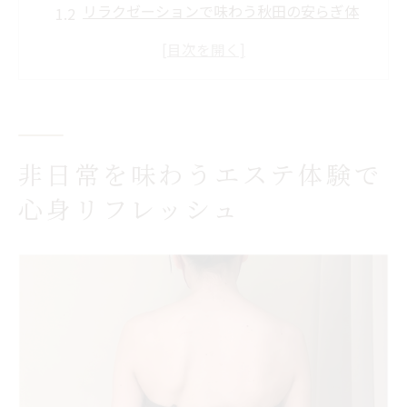
リラクゼーションで味わう秋田の安らぎ体
験
ラジオスティム温活が叶える深い温まり
エステで体質改善と免疫力アップを目指す
方法
秋田でエステとリラクゼーションの違いを
非日常を味わうエステ体験で
理解
心身リフレッシュ
温活で始める秋田県のリラクゼーション習慣
エステ温活で血流促進し健康体を目指す習
慣
リラクゼーションの温まりで体を労わるコ
ツ
秋田で人気の温活とエステのベストな組合
せ