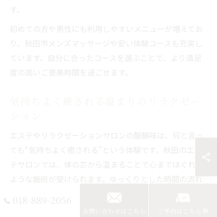
す。
初めての方や男性にも利用しやすいメニューが増えてお
り、秋田市メンズマッサージや安い体験コースも充実し
ています。自分に合ったコースを選ぶことで、より満足
度の高いご褒美時間を過ごせます。
気持ちよく癒される温まりのリラクゼー
ション
エステやリラクゼーションサロンの醍醐味は、何と言っ
ても“気持ちよく癒される”という体験です。秋田のエス
テサロンでは、体の芯から温まることで心までほぐれる
ような施術が受けられます。ゆっくりとした時間の流れ
と非日常の空間が、普段の忙しさを忘れさせてくれま
018-889-2056
す。
お問い合わせはこちら
ご予約はこちら