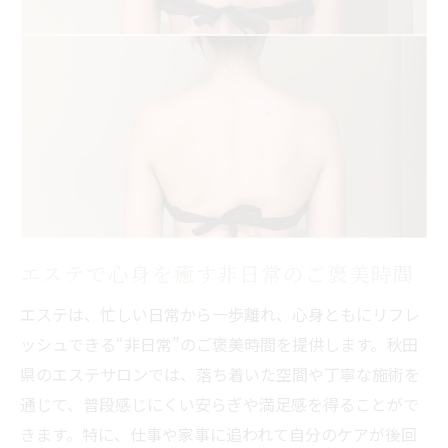
ラジオスティムによるやさしい体質改善体
験
エステを通じてゆっくり時間を楽しむコツ
癒しと美を目指す方に贈るエステの選び方
秋田でエステ選びに迷った時のポイント
リラクゼーション重視のエステで美と癒し
を
温活を取り入れたエステサロンの魅力紹介
エステで心身を癒す非日常のご褒美時間
自分に最適なエステを見つけるための基準
エステは、忙しい日常から一歩離れ、心身ともにリフレ
エステとリラクゼーションサロンの違いと
ッシュできる“非日常”のご褒美時間を提供します。秋田
は
県のエステサロンでは、落ち着いた空間や丁寧な施術を
心地よい温まりが叶う人気リラクゼーション法
通じて、普段感じにくい安らぎや満足感を得ることがで
ラジオスティム温活の心地よさを体感しよ
きます。特に、仕事や家事に追われて自分のケアが後回
う