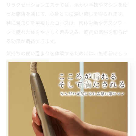
リラクゼーションエステでは、温かい手技やマシンを使
った施術を通じて、心身ともに深い癒しを得られます。
特に温まりを重視したコースは、肉体労働やデスクワー
クで疲れた体をやさしく包み込み、筋肉の緊張を和らげ
る効果が期待できます。
気持ちの良い温まりを体験するためには、施術前にしっ
かりとカウンセリングを受け、自分の体調や悩みを伝え
ることが大切です。たとえば「冷えやすい」「肩こりが
つらい」など具体的な悩みを伝えることで、リンパマッ
サージやオイルトリートメント、温熱機器を使った施術
など、最適な方法を提案してもらえます。
実際に秋田市のエステサロンでは、「仕事帰りの疲れが
取れた」「温活メニューでぐっすり眠れるようになっ
た」という口コミも多く、心と体の両方を労わる時間と